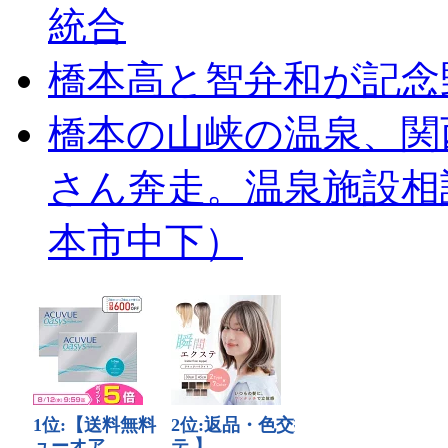
統合
橋本高と智弁和が記念
橋本の山峡の温泉、関
さん奔走。温泉施設相
本市中下）