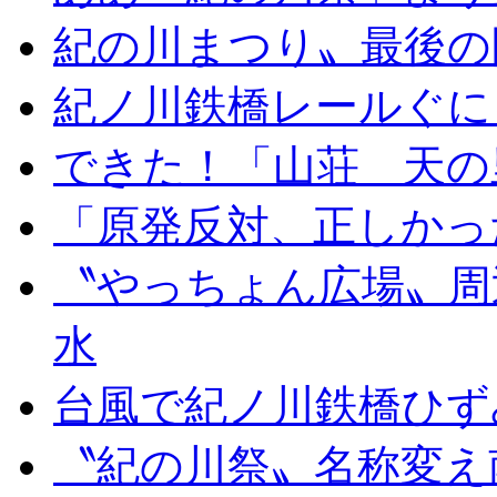
紀の川まつり〟最後の
紀ノ川鉄橋レールぐに
できた！「山荘 天の
「原発反対、正しかっ
〝やっちょん広場〟周
水
台風で紀ノ川鉄橋ひず
〝紀の川祭〟名称変え