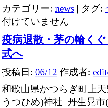
カテゴリー:
news
|
タグ:
付けていません
疫病退散・茅の輪くぐ
式へ
投稿日:
06/12
作成者:
edi
和歌山県かつらぎ町上天
うつひめ)神社=丹生晃市