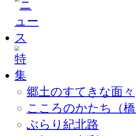
郷土のすてきな面々
こころのかたち（橋
ぶらり紀北路