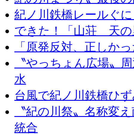
紀ノ川鉄橋レールぐに
できた！「山荘 天の
「原発反対、正しかっ
〝やっちょん広場〟周
水
台風で紀ノ川鉄橋ひず
〝紀の川祭〟名称変え
統合