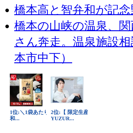
橋本高と智弁和が記念
橋本の山峡の温泉、関
さん奔走。温泉施設相
本市中下）