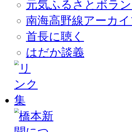
元気ふるさとボラン
南海高野線アーカイ
首長に聴く
はだか談義