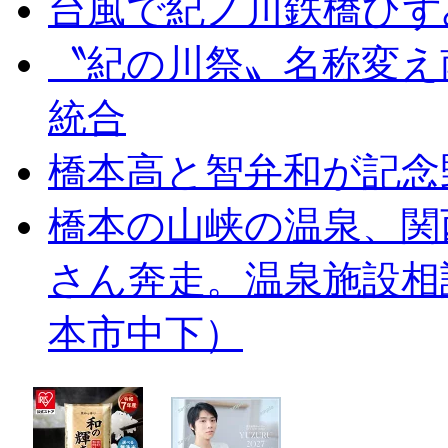
台風で紀ノ川鉄橋ひず
〝紀の川祭〟名称変え
統合
橋本高と智弁和が記念
橋本の山峡の温泉、関
さん奔走。温泉施設相
本市中下）