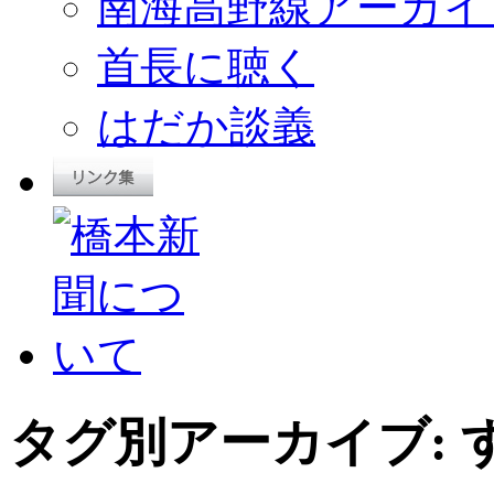
南海高野線アーカイ
首長に聴く
はだか談義
タグ別アーカイブ: