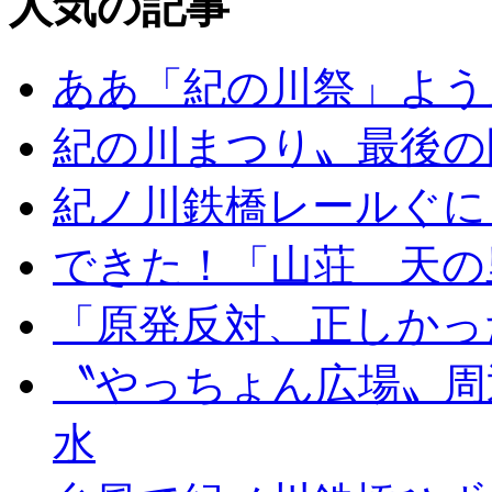
人気の記事
ああ「紀の川祭」よう
紀の川まつり〟最後の
紀ノ川鉄橋レールぐに
できた！「山荘 天の
「原発反対、正しかっ
〝やっちょん広場〟周
水