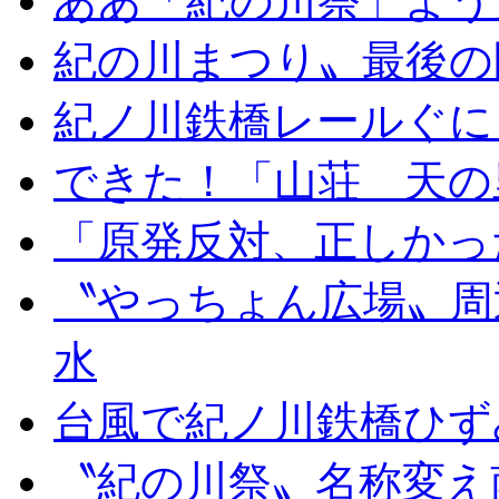
ああ「紀の川祭」よう
紀の川まつり〟最後の
紀ノ川鉄橋レールぐに
できた！「山荘 天の
「原発反対、正しかっ
〝やっちょん広場〟周
水
台風で紀ノ川鉄橋ひず
〝紀の川祭〟名称変え