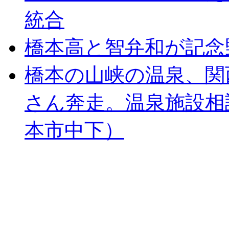
統合
橋本高と智弁和が記念
橋本の山峡の温泉、関
さん奔走。温泉施設相
本市中下）