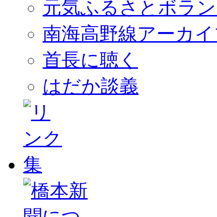
元気ふるさとボラン
南海高野線アーカイ
首長に聴く
はだか談義