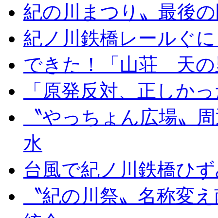
紀の川まつり〟最後の
紀ノ川鉄橋レールぐに
できた！「山荘 天の
「原発反対、正しかっ
〝やっちょん広場〟周
水
台風で紀ノ川鉄橋ひず
〝紀の川祭〟名称変え