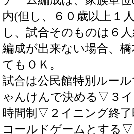
内(但し、６０歳以上１
し、試合そのものは６人
編成が出来ない場合、橋
てもＯＫ。
試合は公民館特別ルール
ゃんけんで決める▽３イ
時間制▽２イニング終了
コールドゲームとする▽