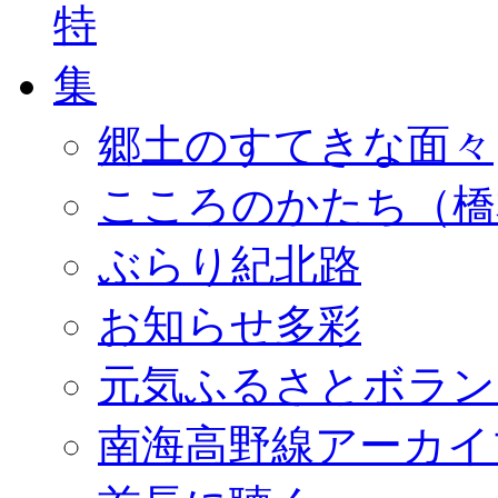
郷土のすてきな面々
こころのかたち（橋
ぶらり紀北路
お知らせ多彩
元気ふるさとボラン
南海高野線アーカイ