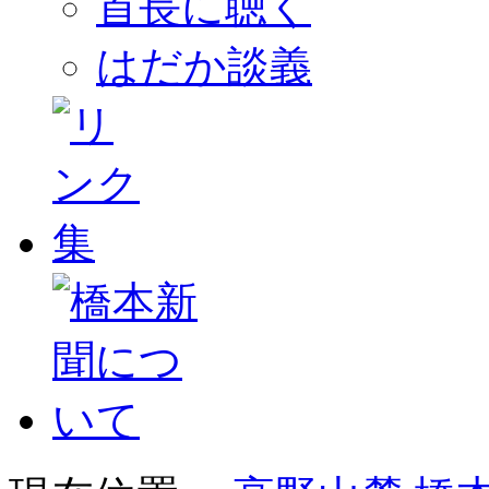
首長に聴く
はだか談義