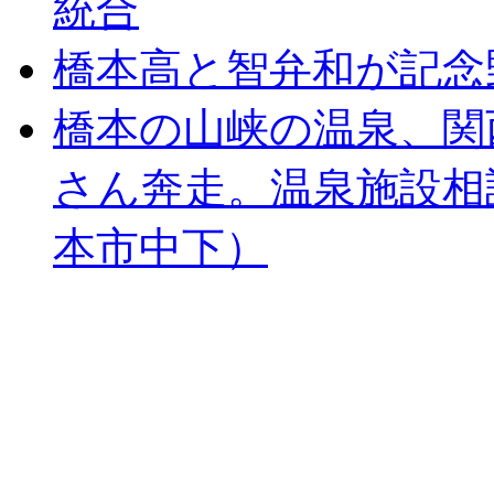
統合
橋本高と智弁和が記念
橋本の山峡の温泉、関
さん奔走。温泉施設相
本市中下）