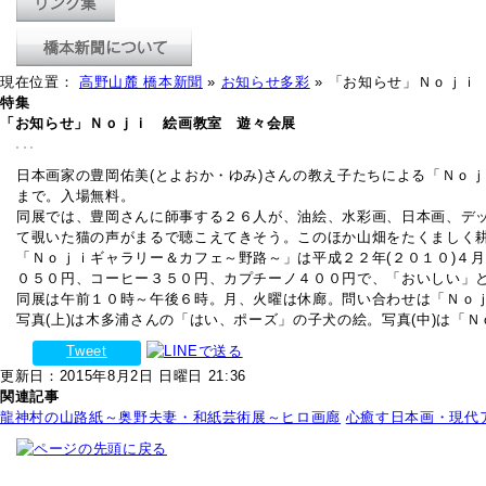
現在位置：
高野山麓 橋本新聞
»
お知らせ多彩
» 「お知らせ」Ｎｏｊｉ
特集
「お知らせ」Ｎｏｊｉ 絵画教室 遊々会展
日本画家の豊岡佑美(とよおか・ゆみ)さんの教え子たちによる「Ｎｏ
まで。入場無料。
同展では、豊岡さんに師事する２６人が、油絵、水彩画、日本画、デ
て覗いた猫の声がまるで聴こえてきそう。このほか山畑をたくましく耕
「Ｎｏｊｉギャラリー＆カフェ～野路～」は平成２２年(２０１０)４
０５０円、コーヒー３５０円、カプチーノ４００円で、「おいしい」
同展は午前１０時～午後６時。月、火曜は休廊。問い合わせは「Ｎｏｊ
写真(上)は木多浦さんの「はい、ポーズ」の子犬の絵。写真(中)は「
Tweet
更新日：2015年8月2日 日曜日 21:36
関連記事
龍神村の山路紙～奥野夫妻・和紙芸術展～ヒロ画廊
心癒す日本画・現代