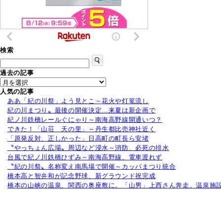
検索
過去の記事
人気の記事
ああ「紀の川祭」よう見とこ～花火や灯篭流し
紀の川まつり〟最後の開催決定…来夏は新企画で
紀ノ川鉄橋レールぐにゃり～南海高野線開通いつ？
できた！「山荘 天の里」～丹生都比売神社近く
「原発反対、正しかった」日高町の町長ら安堵
〝やっちょん広場〟周辺など浸水～消防、必死の排水
台風で紀ノ川鉄橋ひずみ～南海高野線、電車渡れず
〝紀の川祭〟名称変え南馬場で開催～カッパまつり統合
橋本高と智弁和が記念野球、新グラウンド祝完成
橋本の山峡の温泉、関西の奥座敷に。「山男」上西さん奔走。温泉施設