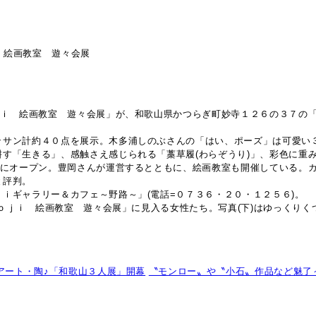
 絵画教室 遊々会展
ｊｉ 絵画教室 遊々会展」が、和歌山県かつらぎ町妙寺１２６の３７の「
ッサン計約４０点を展示。木多浦しのぶさんの「はい、ポーズ」は可愛い
す「生きる」、感触さえ感じられる「藁草履(わらぞうり)」、彩色に重
月にオープン。豊岡さんが運営するとともに、絵画教室も開催している。
と評判。
ｉギャラリー＆カフェ～野路～」(電話=０７３６・２０・１２５６)。
Ｎｏｊｉ 絵画教室 遊々会展」に見入る女性たち。写真(下)はゆっくり
アート・陶♪「和歌山３人展」開幕
〝モンロー〟や〝小石〟作品など魅了