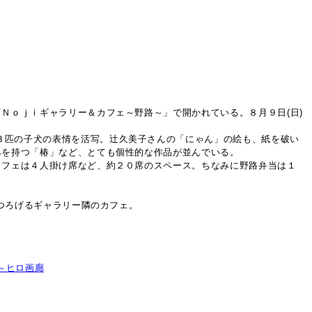
Ｎｏｊｉギャラリー＆カフェ～野路～」で開かれている。８月９日(日)
３匹の子犬の表情を活写。辻久美子さんの「にゃん」の絵も、紙を破い
みを持つ「椿」など、とても個性的な作品が並んでいる。
カフェは４人掛け席など、約２０席のスペース。ちなみに野路弁当は１
くつろげるギャラリー隣のカフェ。
～ヒロ画廊