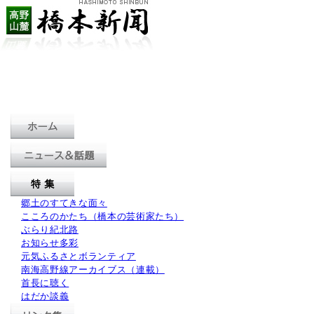
郷土のすてきな面々
こころのかたち（橋本の芸術家たち）
ぶらり紀北路
お知らせ多彩
元気ふるさとボランティア
南海高野線アーカイブス（連載）
首長に聴く
はだか談義