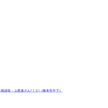
相談役・上西進さん(７３)（橋本市中下）