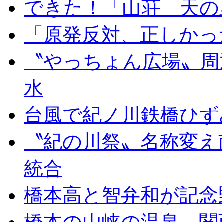
できた！「山荘 天の
「原発反対、正しかっ
〝やっちょん広場〟周
水
台風で紀ノ川鉄橋ひず
〝紀の川祭〟名称変え
統合
橋本高と智弁和が記念
橋本の山峡の温泉、関