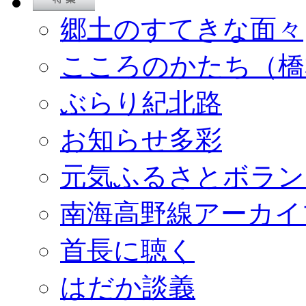
郷土のすてきな面々
こころのかたち（橋
ぶらり紀北路
お知らせ多彩
元気ふるさとボラン
南海高野線アーカイ
首長に聴く
はだか談義