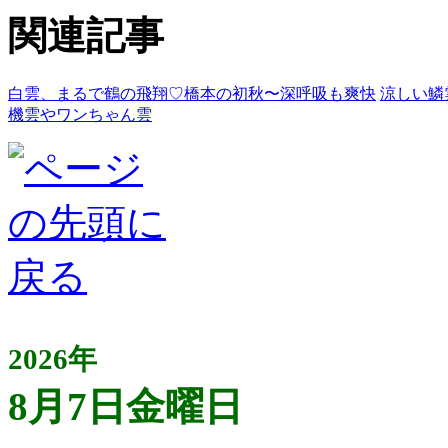
関連記事
白雲、まるで鶴の飛翔♡橋本の初秋〜深呼吸も爽快
涼しい鱗
機雲やワンちゃん雲
2026年
8月7日金曜日