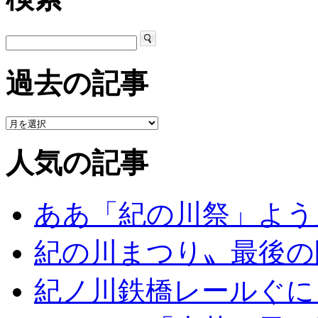
過去の記事
人気の記事
ああ「紀の川祭」よう
紀の川まつり〟最後の
紀ノ川鉄橋レールぐに