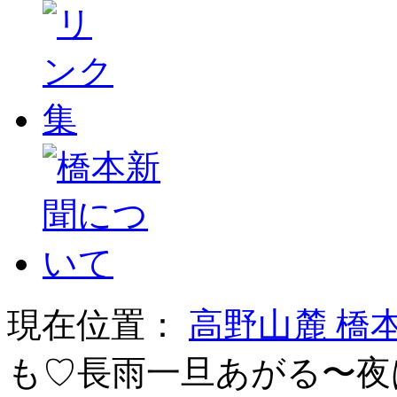
現在位置：
高野山麓 橋
も♡長雨一旦あがる〜夜