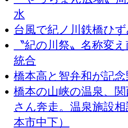
水
台風で紀ノ川鉄橋ひず
〝紀の川祭〟名称変え
統合
橋本高と智弁和が記念
橋本の山峡の温泉、関
さん奔走。温泉施設相
本市中下）