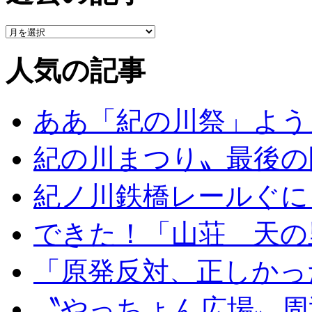
人気の記事
ああ「紀の川祭」よう
紀の川まつり〟最後の
紀ノ川鉄橋レールぐに
できた！「山荘 天の
「原発反対、正しかっ
〝やっちょん広場〟周