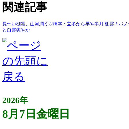
関連記事
長〜い棚雲、山河潤う♡橋本・立冬から早や半月
棚雲！パノ
と白雲爽やか
2026年
8月7日金曜日