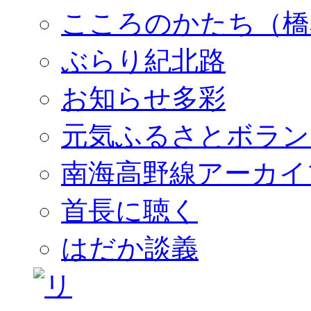
こころのかたち（橋
ぶらり紀北路
お知らせ多彩
元気ふるさとボラン
南海高野線アーカイ
首長に聴く
はだか談義