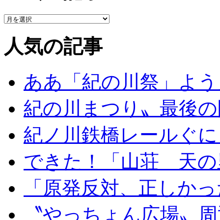
人気の記事
ああ「紀の川祭」よう
紀の川まつり〟最後の
紀ノ川鉄橋レールぐに
できた！「山荘 天の
「原発反対、正しかっ
〝やっちょん広場〟周