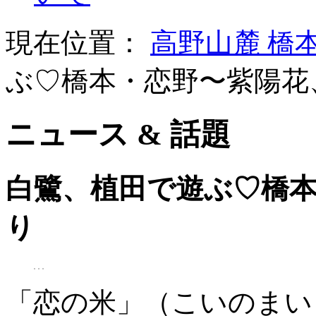
現在位置：
高野山麓 橋
ぶ♡橋本・恋野〜紫陽花
ニュース & 話題
白鷺、植田で遊ぶ♡橋
り
「恋の米」（こいのまい