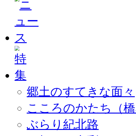
郷土のすてきな面々
こころのかたち（橋
ぶらり紀北路