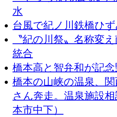
水
台風で紀ノ川鉄橋ひず
〝紀の川祭〟名称変え
統合
橋本高と智弁和が記念
橋本の山峡の温泉、関
さん奔走。温泉施設相
本市中下）