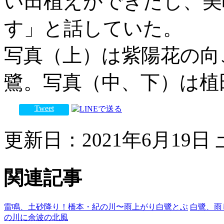
い田植えができたし、美
す」と話していた。
写真（上）は紫陽花の向
鷺。写真（中、下）は植
Tweet
更新日：2021年6月19日 土
関連記事
雷鳴、土砂降り！橋本・紀の川〜雨上がり白鷺とぶ
白鷺、雨
の川に余波の北風