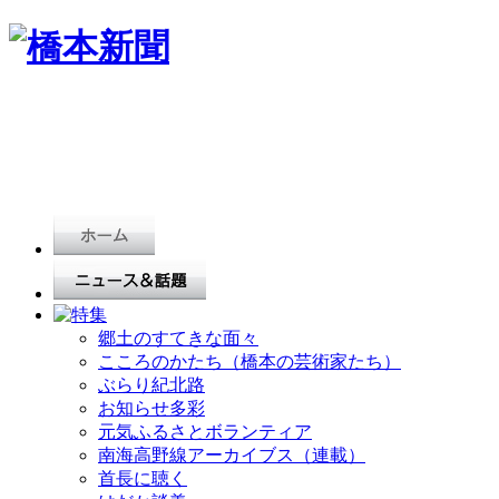
郷土のすてきな面々
こころのかたち（橋本の芸術家たち）
ぶらり紀北路
お知らせ多彩
元気ふるさとボランティア
南海高野線アーカイブス（連載）
首長に聴く