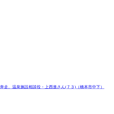
奔走。温泉施設相談役・上西進さん(７３)（橋本市中下）