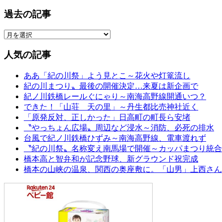
過去の記事
人気の記事
ああ「紀の川祭」よう見とこ～花火や灯篭流し
紀の川まつり〟最後の開催決定…来夏は新企画で
紀ノ川鉄橋レールぐにゃり～南海高野線開通いつ？
できた！「山荘 天の里」～丹生都比売神社近く
「原発反対、正しかった」日高町の町長ら安堵
〝やっちょん広場〟周辺など浸水～消防、必死の排水
台風で紀ノ川鉄橋ひずみ～南海高野線、電車渡れず
〝紀の川祭〟名称変え南馬場で開催～カッパまつり統合
橋本高と智弁和が記念野球、新グラウンド祝完成
橋本の山峡の温泉、関西の奥座敷に。「山男」上西さん