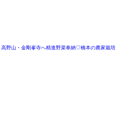
高野山・金剛峯寺へ精進野菜奉納♡橋本の農家栽培