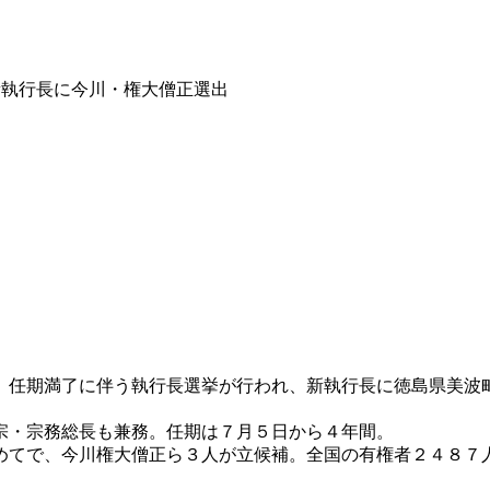
新執行長に今川・権大僧正選出
、任期満了に伴う執行長選挙が行われ、新執行長に徳島県美波
宗・宗務総長も兼務。任期は７月５日から４年間。
めてで、今川権大僧正ら３人が立候補。全国の有権者２４８７