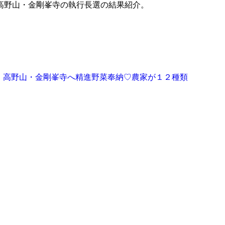
高野山・金剛峯寺の執行長選の結果紹介。
高野山・金剛峯寺へ精進野菜奉納♡農家が１２種類