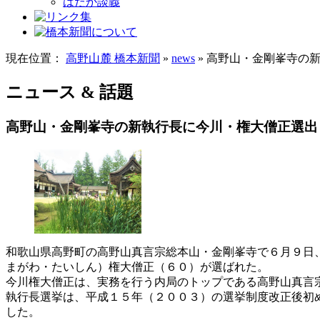
はだか談義
現在位置：
高野山麓 橋本新聞
»
news
» 高野山・金剛峯寺の
ニュース & 話題
高野山・金剛峯寺の新執行長に今川・権大僧正選出
和歌山県高野町の高野山真言宗総本山・金剛峯寺で６月９日
まがわ・たいしん）権大僧正（６０）が選ばれた。
今川権大僧正は、実務を行う内局のトップである高野山真言
執行長選挙は、平成１５年（２００３）の選挙制度改正後初
した。