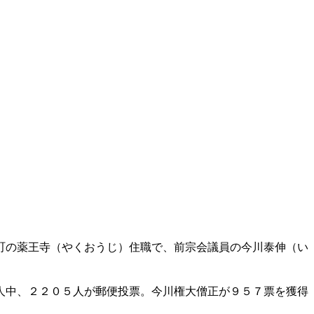
町の薬王寺（やくおうじ）住職で、前宗会議員の今川泰伸（い
人中、２２０５人が郵便投票。今川権大僧正が９５７票を獲得