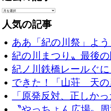
人気の記事
ああ「紀の川祭」よう
紀の川まつり〟最後の
紀ノ川鉄橋レールぐに
できた！「山荘 天の
「原発反対、正しかっ
〝やっちょん広場〟周