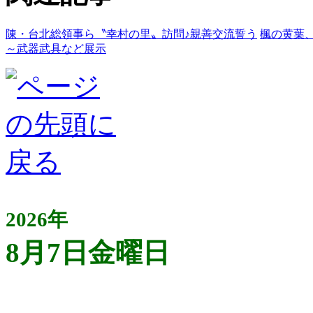
陳・台北総領事ら〝幸村の里〟訪問♪親善交流誓う
楓の黄葉
～武器武具など展示
2026年
8月7日金曜日