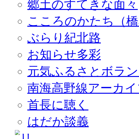
郷土のすてきな面々
こころのかたち（橋
ぶらり紀北路
お知らせ多彩
元気ふるさとボラン
南海高野線アーカイ
首長に聴く
はだか談義