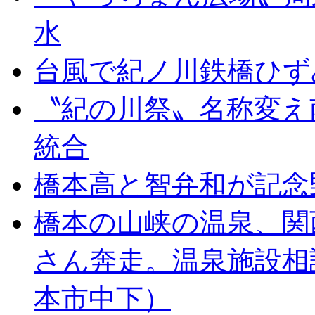
水
台風で紀ノ川鉄橋ひず
〝紀の川祭〟名称変え
統合
橋本高と智弁和が記念
橋本の山峡の温泉、関
さん奔走。温泉施設相
本市中下）