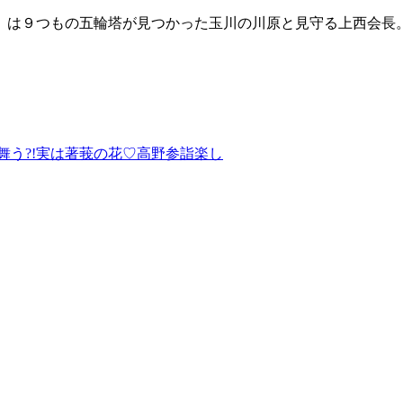
）は９つもの五輪塔が見つかった玉川の川原と見守る上西会長
舞う?!実は著莪の花♡高野参詣楽し