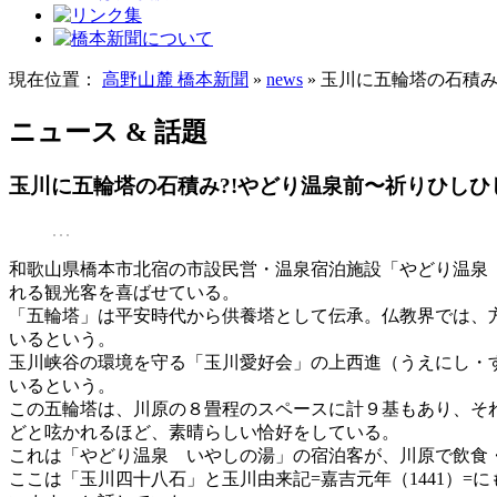
現在位置：
高野山麓 橋本新聞
»
news
» 玉川に五輪塔の石積
ニュース & 話題
玉川に五輪塔の石積み?!やどり温泉前〜祈りひしひ
和歌山県橋本市北宿の市設民営・温泉宿泊施設「やどり温泉
れる観光客を喜ばせている。
「五輪塔」は平安時代から供養塔として伝承。仏教界では、
いるという。
玉川峡谷の環境を守る「玉川愛好会」の上西進（うえにし・
いるという。
この五輪塔は、川原の８畳程のスペースに計９基もあり、そ
どと呟かれるほど、素晴らしい恰好をしている。
これは「やどり温泉 いやしの湯」の宿泊客が、川原で飲食
ここは「玉川四十八石」と玉川由来記=嘉吉元年（1441）