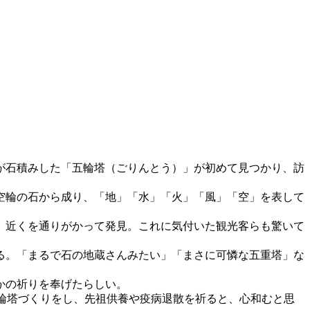
が石積みした「五輪塔（ごりんとう）」が初めて見つかり、訪
空輪の石から成り、「地」「水」「火」「風」「空」を表して
、近くを通りがかって発見。これに気付いた観光客らも驚いて
る。「まるで石の地蔵さんみたい」「まさに可憐な五重塔」な
かの祈りを奉げたらしい。
五輪塔づくりをし、先祖供養や疫病退散を祈ると、心和むと思