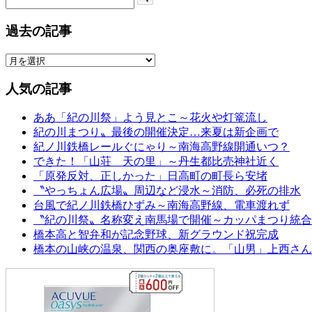
過去の記事
人気の記事
ああ「紀の川祭」よう見とこ～花火や灯篭流し
紀の川まつり〟最後の開催決定…来夏は新企画で
紀ノ川鉄橋レールぐにゃり～南海高野線開通いつ？
できた！「山荘 天の里」～丹生都比売神社近く
「原発反対、正しかった」日高町の町長ら安堵
〝やっちょん広場〟周辺など浸水～消防、必死の排水
台風で紀ノ川鉄橋ひずみ～南海高野線、電車渡れず
〝紀の川祭〟名称変え南馬場で開催～カッパまつり統合
橋本高と智弁和が記念野球、新グラウンド祝完成
橋本の山峡の温泉、関西の奥座敷に。「山男」上西さん