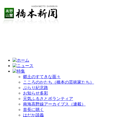
郷土のすてきな面々
こころのかたち（橋本の芸術家たち）
ぶらり紀北路
お知らせ多彩
元気ふるさとボランティア
南海高野線アーカイブス（連載）
首長に聴く
はだか談義