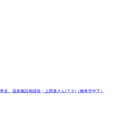
奔走。温泉施設相談役・上西進さん(７３)（橋本市中下）