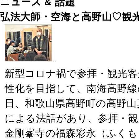
ニュース & 話題
弘法大師・空海と高野山♡観
新型コロナ禍で参拝・観光客
性化を目指して、南海高野線
日、和歌山県高野町の高野山
による法話があり、参拝・観
金剛峯寺の福森彩永（ふくも