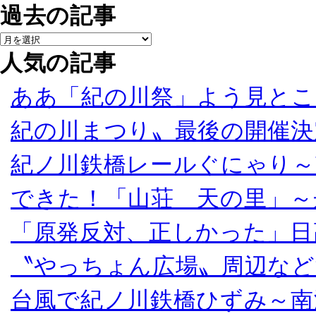
過去の記事
人気の記事
ああ「紀の川祭」よう見とこ
紀の川まつり〟最後の開催決
紀ノ川鉄橋レールぐにゃり～
できた！「山荘 天の里」～
「原発反対、正しかった」日
〝やっちょん広場〟周辺など
台風で紀ノ川鉄橋ひずみ～南