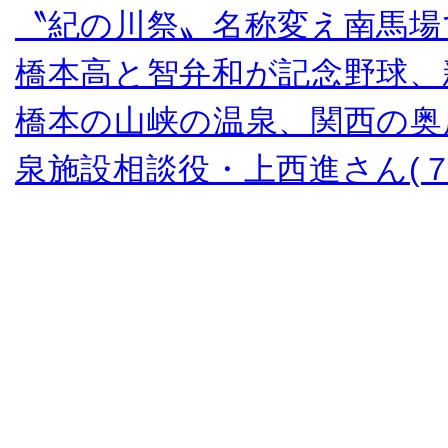
〝紀の川祭〟名称変え南馬場
橋本高と智弁和が記念野球、
橋本の山峡の温泉、関西の奥
泉施設相談役・上西進さん(７