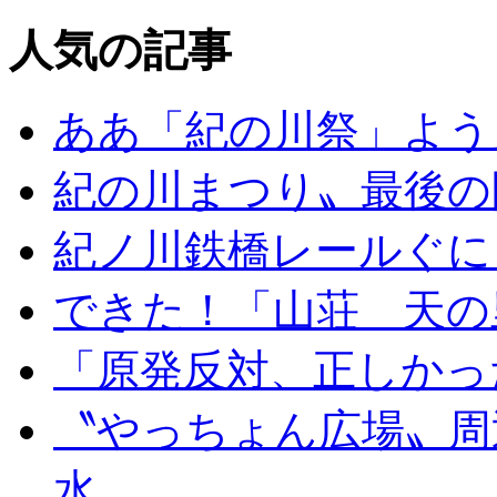
人気の記事
ああ「紀の川祭」よう
紀の川まつり〟最後の
紀ノ川鉄橋レールぐに
できた！「山荘 天の
「原発反対、正しかっ
〝やっちょん広場〟周
水