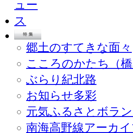
郷土のすてきな面々
こころのかたち（橋
ぶらり紀北路
お知らせ多彩
元気ふるさとボラン
南海高野線アーカイ