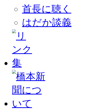
首長に聴く
はだか談義