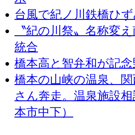
台風で紀ノ川鉄橋ひず
〝紀の川祭〟名称変え
統合
橋本高と智弁和が記念
橋本の山峡の温泉、関
さん奔走。温泉施設相
本市中下）