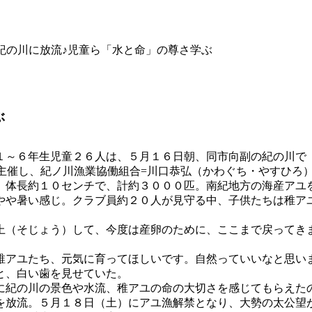
、紀の川に放流♪児童ら「水と命」の尊さ学ぶ
ぶ
１～６年生児童２６人は、５月１６日朝、同市向副の紀の川で
主催し、紀ノ川漁業協働組合=川口恭弘（かわぐち・やすひろ
、体長約１０センチで、計約３０００匹。南紀地方の海産アユ
やや暑い感じ。クラブ員約２０人が見守る中、子供たちは稚ア
上（そじょう）して、今度は産卵のために、ここまで戻ってき
稚アユたち、元気に育ってほしいです。自然っていいなと思い
と、白い歯を見せていた。
に紀の川の景色や水流、稚アユの命の大切さを感じてもらえた
を放流。５月１８日（土）にアユ漁解禁となり、大勢の太公望