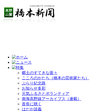
郷土のすてきな面々
こころのかたち（橋本の芸術家たち）
ぶらり紀北路
お知らせ多彩
元気ふるさとボランティア
南海高野線アーカイブス（連載）
首長に聴く
はだか談義