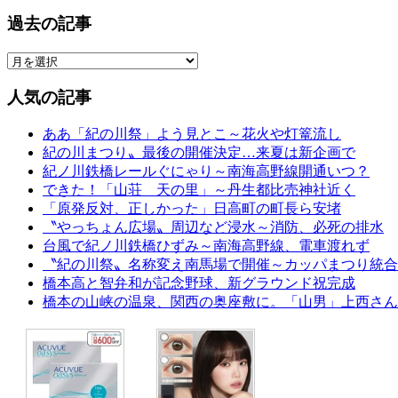
過去の記事
人気の記事
ああ「紀の川祭」よう見とこ～花火や灯篭流し
紀の川まつり〟最後の開催決定…来夏は新企画で
紀ノ川鉄橋レールぐにゃり～南海高野線開通いつ？
できた！「山荘 天の里」～丹生都比売神社近く
「原発反対、正しかった」日高町の町長ら安堵
〝やっちょん広場〟周辺など浸水～消防、必死の排水
台風で紀ノ川鉄橋ひずみ～南海高野線、電車渡れず
〝紀の川祭〟名称変え南馬場で開催～カッパまつり統合
橋本高と智弁和が記念野球、新グラウンド祝完成
橋本の山峡の温泉、関西の奥座敷に。「山男」上西さん