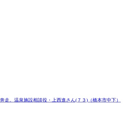
奔走。温泉施設相談役・上西進さん(７３)（橋本市中下）