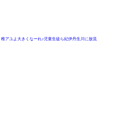
稚アユよ大きくなーれ♪児童生徒ら紀伊丹生川に放流