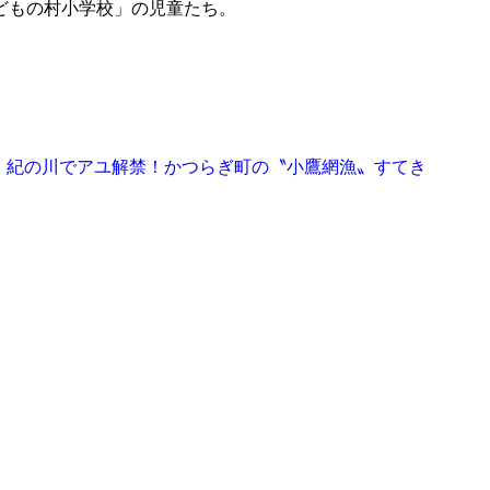
どもの村小学校」の児童たち。
紀の川でアユ解禁！かつらぎ町の〝小鷹網漁〟すてき