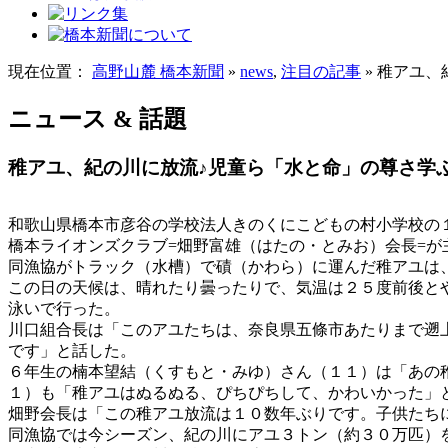
現在位置：
高野山麓 橋本新聞
»
news
,
注目の記事
» 稚アユ
ニュース & 話題
稚アユ、紀の川に放流♪児童ら「水と命」の尊さ学
和歌山県橋本市彦谷の学校法人きのくにこどもの村小学校の
橋本ライオンズクラブ=畑野富雄（はたの・とみお）会長=が
同漁協がトラック（水槽）で磧（かわら）に運んだ稚アユは
この日の天候は、晴れたり曇ったりで、気温は２５度前後と
泳いで行った。
川口組合長は「このアユたちは、奈良県五條市あたりまで遡
です」と話した。
６年生の楠本望結（くすもと・みゆ）さん（１１）は「あの
１）も「稚アユはぬるぬる、ぴちぴちして、かわいかった」
畑野会長は「この稚アユ放流は１０数年ぶりです。子供たち
同漁協では今シーズン、紀の川にアユ３トン（約３０万匹）