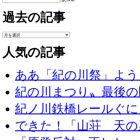
過去の記事
人気の記事
ああ「紀の川祭」よう
紀の川まつり〟最後の
紀ノ川鉄橋レールぐに
できた！「山荘 天の