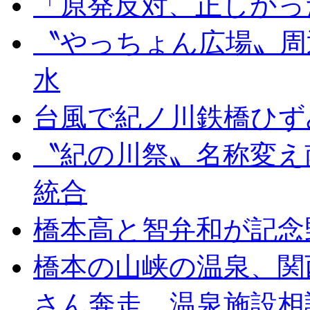
「原発反対、正しかっ
〝やっちょん広場〟周
水
台風で紀ノ川鉄橋ひず
〝紀の川祭〟名称変え
統合
橋本高と智弁和が記念
橋本の山峡の温泉、関
さん奔走。温泉施設相