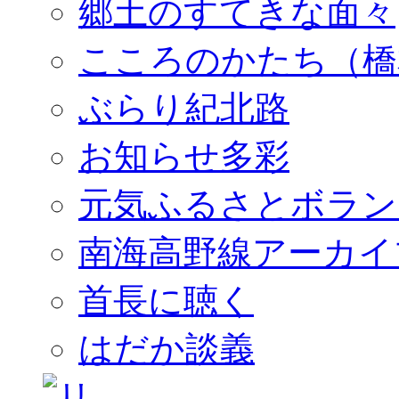
郷土のすてきな面々
こころのかたち（橋
ぶらり紀北路
お知らせ多彩
元気ふるさとボラン
南海高野線アーカイ
首長に聴く
はだか談義