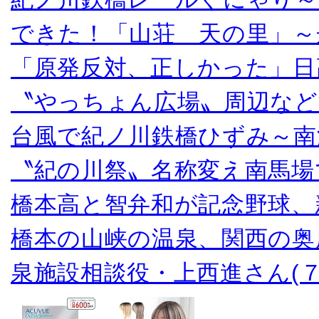
できた！「山荘 天の里」～
「原発反対、正しかった」日
〝やっちょん広場〟周辺など
台風で紀ノ川鉄橋ひずみ～南
〝紀の川祭〟名称変え南馬場
橋本高と智弁和が記念野球、
橋本の山峡の温泉、関西の奥
泉施設相談役・上西進さん(７