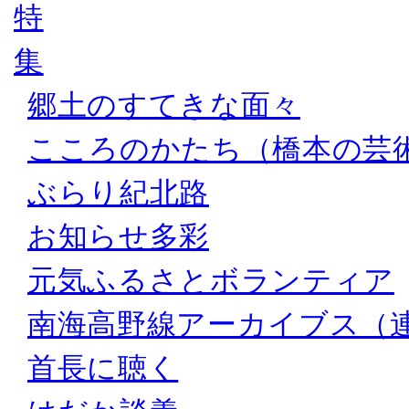
郷土のすてきな面々
こころのかたち（橋本の芸
ぶらり紀北路
お知らせ多彩
元気ふるさとボランティア
南海高野線アーカイブス（
首長に聴く