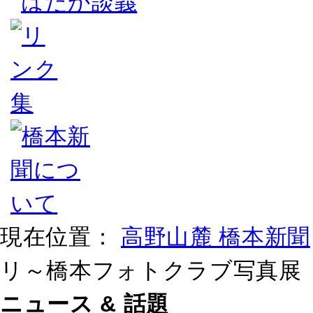
はだか談義
現在位置：
高野山麓 橋本新聞
リ～橋本フォトクラブ写真展
ニュース & 話題