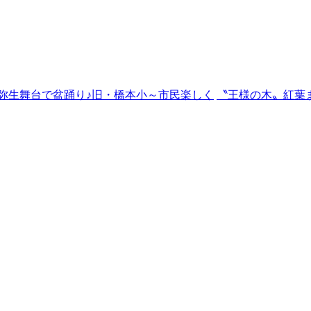
弥生舞台で盆踊り♪旧・橋本小～市民楽しく
〝王様の木〟紅葉