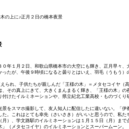
の木の上に♪正月２日の橋本夜景
景
３０年１月２日、和歌山県橋本市の大空にも輝き、正月早々、
かったが、午後９時頃になると曇りとはいえ、羽毛（うもう）
に植えられ、子供たちが親しんだ「王様の木」＝メタセコイヤ（
は、その真上にきて、大きくまんまるく輝き、「王様の木」の
り付けたイルミネーションや、県立紀北工業高校・ものづくり
光景をスマホ撮影して、友人知人に配信したに違いない。「伊
した。これはとても幸先（さいさき）がいいと思うので、私た
（月）、学文路駅のイルミネーションは１月１５日（月）まで
木」（メタセコイヤ）のイルミネーションとスーパームーン。