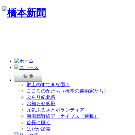
郷土のすてきな面々
こころのかたち（橋本の芸術家たち）
ぶらり紀北路
お知らせ多彩
元気ふるさとボランティア
南海高野線アーカイブス（連載）
首長に聴く
はだか談義