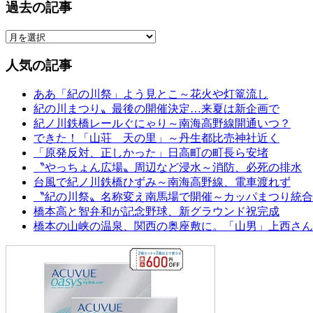
過去の記事
人気の記事
ああ「紀の川祭」よう見とこ～花火や灯篭流し
紀の川まつり〟最後の開催決定…来夏は新企画で
紀ノ川鉄橋レールぐにゃり～南海高野線開通いつ？
できた！「山荘 天の里」～丹生都比売神社近く
「原発反対、正しかった」日高町の町長ら安堵
〝やっちょん広場〟周辺など浸水～消防、必死の排水
台風で紀ノ川鉄橋ひずみ～南海高野線、電車渡れず
〝紀の川祭〟名称変え南馬場で開催～カッパまつり統合
橋本高と智弁和が記念野球、新グラウンド祝完成
橋本の山峡の温泉、関西の奥座敷に。「山男」上西さん