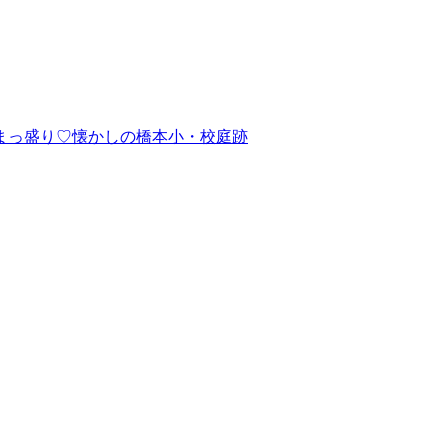
まっ盛り♡懐かしの橋本小・校庭跡