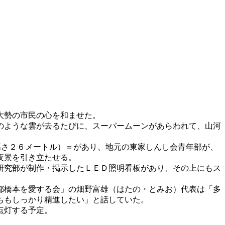
大勢の市民の心を和ませた。
のような雲が去るたびに、スーパームーンがあらわれて、山河
高さ２６メートル）＝があり、地元の東家しんし会青年部が、
夜景を引き立たせる。
研究部が制作・掲示したＬＥＤ照明看板があり、その上にもス
都橋本を愛する会」の畑野富雄（はたの・とみお）代表は「多
ちもしっかり精進したい」と話していた。
点灯する予定。