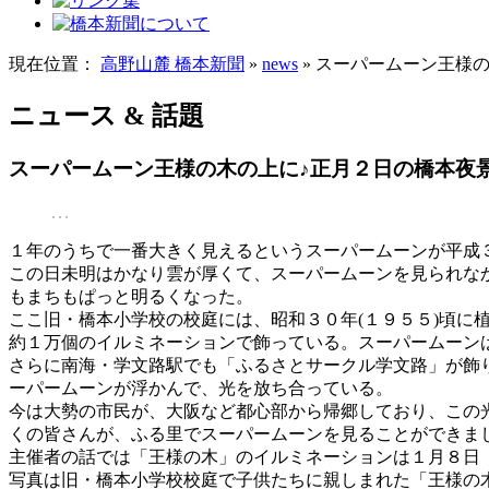
現在位置：
高野山麓 橋本新聞
»
news
» スーパームーン王様
ニュース & 話題
スーパームーン王様の木の上に♪正月２日の橋本夜
１年のうちで一番大きく見えるというスーパームーンが平成
この日未明はかなり雲が厚くて、スーパームーンを見られな
もまちもぱっと明るくなった。
ここ旧・橋本小学校の校庭には、昭和３０年(１９５５)頃
約１万個のイルミネーションで飾っている。スーパームーン
さらに南海・学文路駅でも「ふるさとサークル学文路」が飾
ーパームーンが浮かんで、光を放ち合っている。
今は大勢の市民が、大阪など都心部から帰郷しており、この
くの皆さんが、ふる里でスーパームーンを見ることができま
主催者の話では「王様の木」のイルミネーションは１月８日
写真は旧・橋本小学校校庭で子供たちに親しまれた「王様の