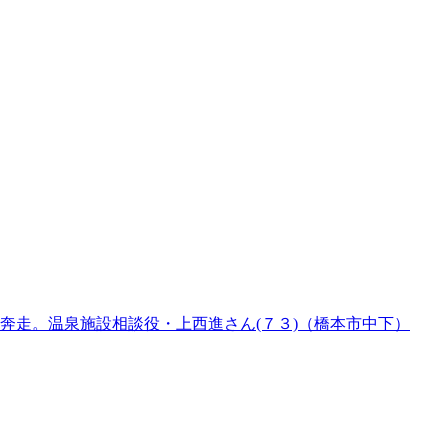
奔走。温泉施設相談役・上西進さん(７３)（橋本市中下）