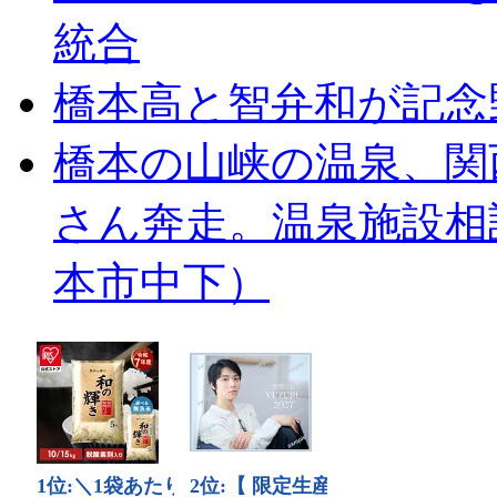
統合
橋本高と智弁和が記念
橋本の山峡の温泉、関
さん奔走。温泉施設相
本市中下）