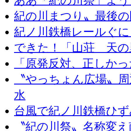
ああ「紀の川祭」よう
紀の川まつり〟最後の
紀ノ川鉄橋レールぐに
できた！「山荘 天の
「原発反対、正しかっ
〝やっちょん広場〟周
水
台風で紀ノ川鉄橋ひず
〝紀の川祭〟名称変え