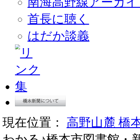
南海高野線アーカイ
首長に聴く
はだか談義
現在位置：
高野山麓 橋
わかる♪橋本市図書館・