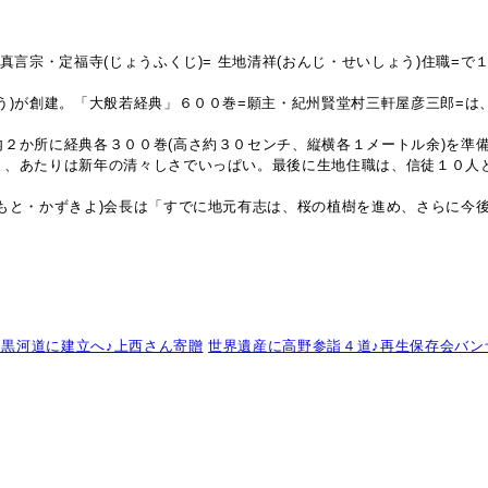
真言宗・定福寺(じょうふくじ)= 生地清祥(おんじ・せいしょう)住職=で
う)が創建。「大般若経典」６００巻=願主・紀州賢堂村三軒屋彦三郎=は
２か所に経典各３００巻(高さ約３０センチ、縦横各１メートル余)を準備
と、あたりは新年の清々しさでいっぱい。最後に生地住職は、信徒１０人
もと・かずきよ)会長は「すでに地元有志は、桜の植樹を進め、さらに今後
黒河道に建立へ♪上西さん寄贈
世界遺産に高野参詣４道♪再生保存会バン