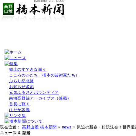
郷土のすてきな面々
こころのかたち（橋本の芸術家たち）
ぶらり紀北路
お知らせ多彩
元気ふるさとボランティア
南海高野線アーカイブス（連載）
首長に聴く
はだか談義
現在位置：
高野山麓 橋本新聞
»
news
» 気迫の新春・転読法会！世界
ニュース & 話題