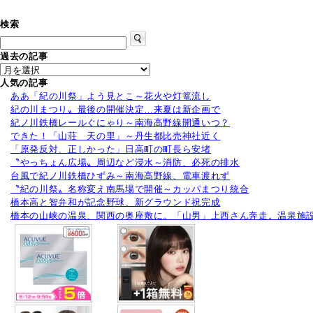
検索
過去の記事
人気の記事
ああ「紀の川祭」よう見とこ～花火や灯篭流し
紀の川まつり〟最後の開催決定…来夏は新企画で
紀ノ川鉄橋レールぐにゃり～南海高野線開通いつ？
できた！「山荘 天の里」～丹生都比売神社近く
「原発反対、正しかった」日高町の町長ら安堵
〝やっちょん広場〟周辺など浸水～消防、必死の排水
台風で紀ノ川鉄橋ひずみ～南海高野線、電車渡れず
〝紀の川祭〟名称変え南馬場で開催～カッパまつり統合
橋本高と智弁和が記念野球、新グラウンド祝完成
橋本の山峡の温泉、関西の奥座敷に。「山男」上西さん奔走。温泉施設