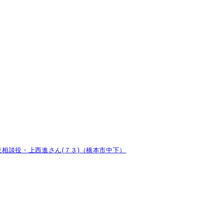
相談役・上西進さん(７３)（橋本市中下）