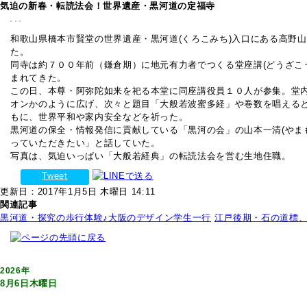
気迫の新春・転読法会！世界遺産・黒河道の定福寺
和歌山県橋本市賢堂の世界遺産・黒河道(くろこみち)入口にある高野山
た。
同寺は約７００年前（鎌倉期）に地元有力者でつくる堂座講(どうざこ
まれてきた。
この日、本尊・阿弥陀如来を祀る本堂に同座講役員１０人が参集。堂内
オンかのように広げ、次々と題目「大般若波蜜多経」や巻数を唱える
もに、世界平和や家内安全などを祈った。
黒河道の保全・情報発信に貢献している「黒河の会」の山本一清(やま
っていただきたい」と話していた。
写真は、気迫いっぱい「大般若経典」の転読法会を営む生地住職。
Tweet
更新日：2017年1月5日 木曜日 14:11
関連記事
黒河道・探究の歩行体験♪大阪のデザイン学生一行
江戸後期・石の道標、
2026年
8月6日木曜日