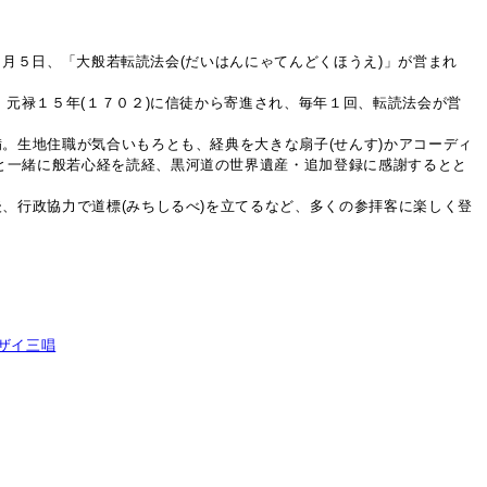
１月５日、「大般若転読法会(だいはんにゃてんどくほうえ)」が営まれ
、元禄１５年(１７０２)に信徒から寄進され、毎年１回、転読法会が営
。生地住職が気合いもろとも、経典を大きな扇子(せんす)かアコーディ
と一緒に般若心経を読経、黒河道の世界遺産・追加登録に感謝するとと
、行政協力で道標(みちしるべ)を立てるなど、多くの参拝客に楽しく登
ザイ三唱