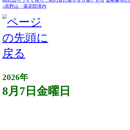
高野山ろうそく祭り…初の置灯籠６８０基ともる
金剛峯寺の
♪高野山・蓮花院境内
2026年
8月7日金曜日