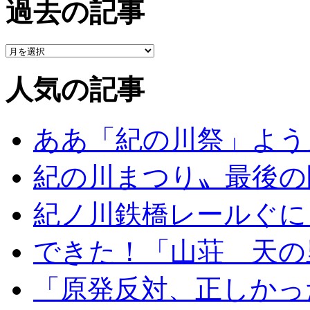
過去の記事
人気の記事
ああ「紀の川祭」よう
紀の川まつり〟最後の
紀ノ川鉄橋レールぐに
できた！「山荘 天の
「原発反対、正しかっ