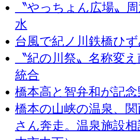
〝やっちょん広場〟周
水
台風で紀ノ川鉄橋ひず
〝紀の川祭〟名称変え
統合
橋本高と智弁和が記念
橋本の山峡の温泉、関
さん奔走。温泉施設相