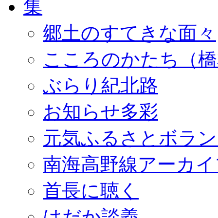
郷土のすてきな面々
こころのかたち（橋
ぶらり紀北路
お知らせ多彩
元気ふるさとボラン
南海高野線アーカイ
首長に聴く
はだか談義