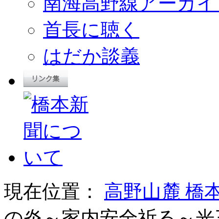
南海高野線アーカイ
首長に聴く
はだか談義
現在位置：
高野山麓 橋
の炎～家内安全祈る～光