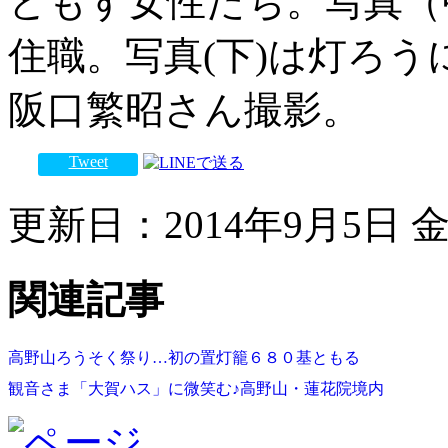
ともす女性たち。写真（
住職。写真(下)は灯ろ
阪口繁昭さん撮影。
Tweet
更新日：2014年9月5日 金曜
関連記事
高野山ろうそく祭り…初の置灯籠６８０基ともる
観音さま「大賀ハス」に微笑む♪高野山・蓮花院境内