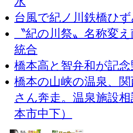
水
台風で紀ノ川鉄橋ひず
〝紀の川祭〟名称変え
統合
橋本高と智弁和が記念
橋本の山峡の温泉、関
さん奔走。温泉施設相
本市中下）