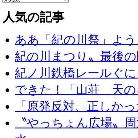
人気の記事
ああ「紀の川祭」よう
紀の川まつり〟最後の
紀ノ川鉄橋レールぐに
できた！「山荘 天の
「原発反対、正しかっ
〝やっちょん広場〟周