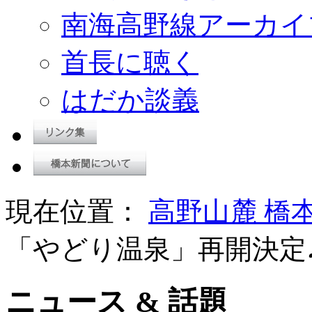
南海高野線アーカイ
首長に聴く
はだか談義
現在位置：
高野山麓 橋
「やどり温泉」再開決定
ニュース & 話題