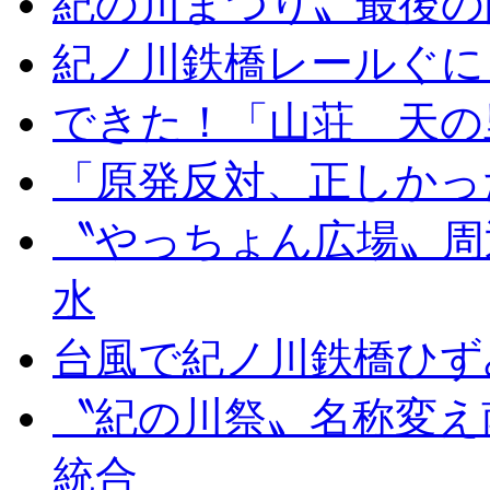
紀の川まつり〟最後の
紀ノ川鉄橋レールぐに
できた！「山荘 天の
「原発反対、正しかっ
〝やっちょん広場〟周
水
台風で紀ノ川鉄橋ひず
〝紀の川祭〟名称変え
統合