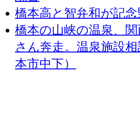
橋本高と智弁和が記念
橋本の山峡の温泉、関
さん奔走。温泉施設相
本市中下）