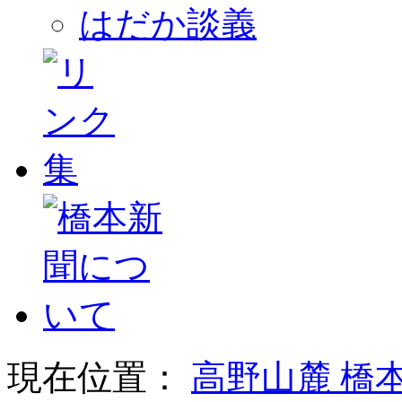
はだか談義
現在位置：
高野山麓 橋