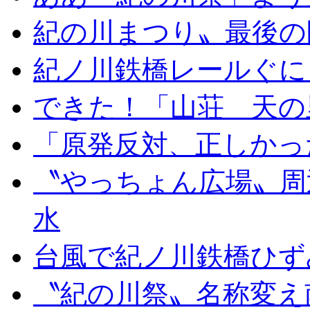
紀の川まつり〟最後の
紀ノ川鉄橋レールぐに
できた！「山荘 天の
「原発反対、正しかっ
〝やっちょん広場〟周
水
台風で紀ノ川鉄橋ひず
〝紀の川祭〟名称変え