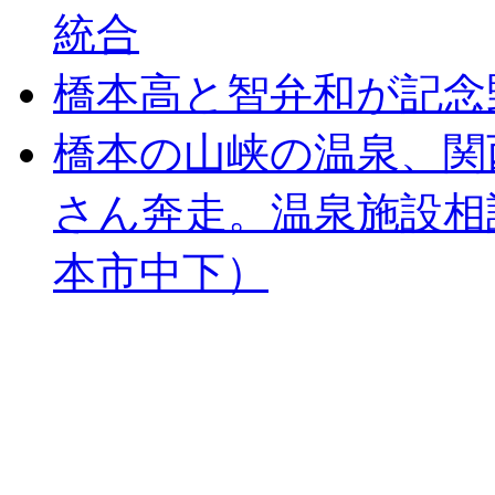
統合
橋本高と智弁和が記念
橋本の山峡の温泉、関
さん奔走。温泉施設相
本市中下）