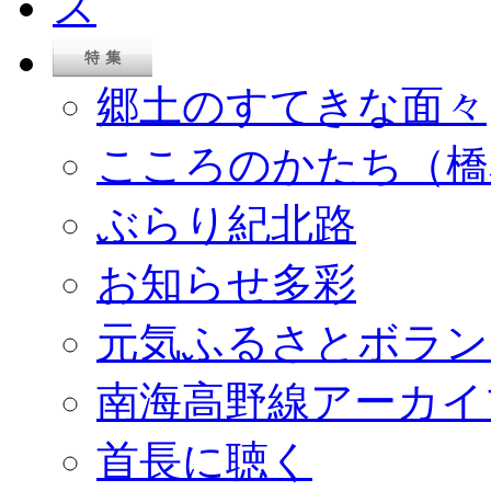
郷土のすてきな面々
こころのかたち（橋
ぶらり紀北路
お知らせ多彩
元気ふるさとボラン
南海高野線アーカイ
首長に聴く