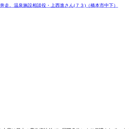
奔走。温泉施設相談役・上西進さん(７３)（橋本市中下）