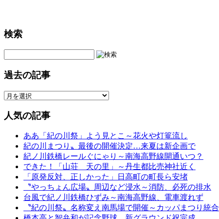
検索
過去の記事
人気の記事
ああ「紀の川祭」よう見とこ～花火や灯篭流し
紀の川まつり〟最後の開催決定…来夏は新企画で
紀ノ川鉄橋レールぐにゃり～南海高野線開通いつ？
できた！「山荘 天の里」～丹生都比売神社近く
「原発反対、正しかった」日高町の町長ら安堵
〝やっちょん広場〟周辺など浸水～消防、必死の排水
台風で紀ノ川鉄橋ひずみ～南海高野線、電車渡れず
〝紀の川祭〟名称変え南馬場で開催～カッパまつり統合
橋本高と智弁和が記念野球、新グラウンド祝完成