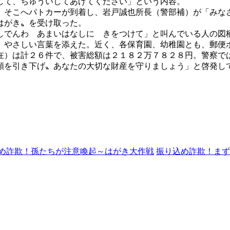
して、ちゅういしてあげてください」という内容。
。そこへパトカーが到着し、岩戸誠也所長（警部補）が「みな
はがき〟を受け取った。
しでんわ あまいはなしに きをつけて」と叫んでいる人の図
、やさしい言葉を添えた。近く、各保育園、幼稚園とも、郵便
在）は計２６件で、被害総額は２１８２万７８２８円。警察で
額を引き下げ〟あなたの大切な財産を守りましょう」と啓発し
め詐欺！孫たちが注意喚起～はがき大作戦
振り込め詐欺！まず