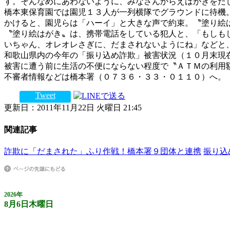
す。そんなめにあわないように、みなさんからえはがきをだ
橋本東保育園では園児１３人が一列横隊でグラウンドに待機
かけると、園児らは「ハーイ」と大きな声で約束。〝塗り絵
〝塗り絵はがき〟は、携帯電話をしている犯人と、「もしも
いちゃん、オレオレさぎに、だまされないようにね」などと
和歌山県内の今年の「振り込め詐欺」被害状況（１０月末現
被害に遭う前に生活の不便にならない程度で〝ＡＴＭの利用
不審者情報などは橋本署（０７３６・３３・０１１０）へ。
Tweet
更新日：2011年11月22日 火曜日 21:45
関連記事
詐欺に「だまされた」ふり作戦！橋本署９団体と連携
振り込
2026年
8月6日木曜日