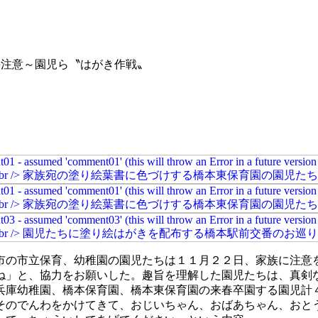
要注意～園児ら〝はがき作戦〟
市の市立保育、幼稚園の園児たちは１１月２２日、家族に注意
ね」と、協力をお願いした。趣旨を理解した園児たちは、真剣
兵庫幼稚園、橋本保育園、橋本東保育園の来春卒園する園児計
そのでんわをかけてきて、おじいちゃん、おばあちゃん、おと