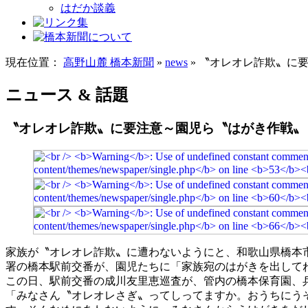
はだか談義
現在位置：
高野山麓 橋本新聞
»
news
» 〝オレオレ詐欺〟に
ニュース & 話題
〝オレオレ詐欺〟に要注意～園児ら〝はがき作戦〟
家族が〝オレオレ詐欺〟に遭わないようにと、和歌山県橋本
署の橋本駅前交番が、園児たちに「家族宛のはがきを出して
この日、駅前交番の成川友里恵巡査が、管内の橋本保育園、
「みなさん〝オレオレさぎ〟ってしってますか。おうちにう