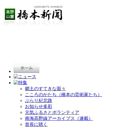
郷土のすてきな面々
こころのかたち（橋本の芸術家たち）
ぶらり紀北路
お知らせ多彩
元気ふるさとボランティア
南海高野線アーカイブス（連載）
首長に聴く