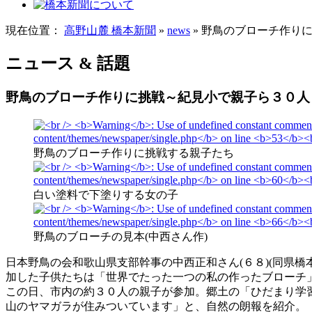
現在位置：
高野山麓 橋本新聞
»
news
» 野鳥のブローチ作り
ニュース & 話題
野鳥のブローチ作りに挑戦～紀見小で親子ら３０人
野鳥のブローチ作りに挑戦する親子たち
白い塗料で下塗りする女の子
野鳥のブローチの見本(中西さん作)
日本野鳥の会和歌山県支部幹事の中西正和さん(６８)(同県
加した子供たちは「世界でたった一つの私の作ったブローチ
この日、市内の約３０人の親子が参加。郷土の「ひだまり学
山のヤマガラが住みついています」と、自然の朗報を紹介。