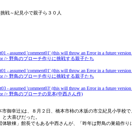
に挑戦～紀見小で親子ら３０人
橋本市御幸辻)は、８月２日、橋本市柿の木坂の市立紀見小学校
」と大喜びだった。
習体験棟」館長でもある中西さんが、「昨年は野鳥の巣箱作り