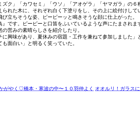
ミズク」「カワセミ」「ウソ」「アオゲラ」「ヤマガラ」の６
えられた木に、それぞれ白く下塗りをし、その上に絵付けして
飛び立ちそうな姿、ピーピーッと鳴きそうな顔に仕上がった。
鳥』です。ピーピーと口笛をふいているような声にたまされま
然の営みの素晴らしさを紹介したり。
チに興味があり、夏休みの宿題・工作を兼ねて参加しました」と
ても面白い」と明るく笑っていた。
かがやく♡橋本・寒波の中〜１０羽仲よく
オオルリ！ガラスに