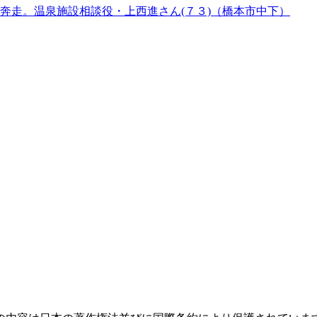
奔走。温泉施設相談役・上西進さん(７３)（橋本市中下）