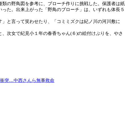
種類の野鳥図を参考に、ブローチ作りに挑戦した。保護者は紙
いった。出来上がった「野鳥のブローチ」は、いずれも体長５
す」と言って笑わせたり、「コミミズクは紀ノ川の河川敷に
、次女で紀見小１年の春香ちゃん(６)の絵付けぶりを、やさ
衝突…中西さんら無事救命