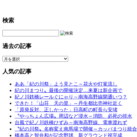
検索
過去の記事
人気の記事
ああ「紀の川祭」よう見とこ～花火や灯篭流し
紀の川まつり〟最後の開催決定…来夏は新企画で
紀ノ川鉄橋レールぐにゃり～南海高野線開通いつ？
できた！「山荘 天の里」～丹生都比売神社近く
「原発反対、正しかった」日高町の町長ら安堵
〝やっちょん広場〟周辺など浸水～消防、必死の排水
台風で紀ノ川鉄橋ひずみ～南海高野線、電車渡れず
〝紀の川祭〟名称変え南馬場で開催～カッパまつり統合
橋本高と智弁和が記念野球、新グラウンド祝完成