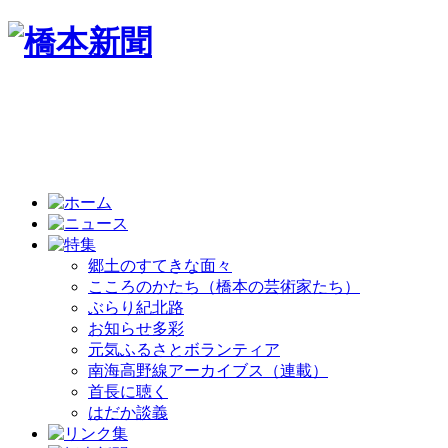
郷土のすてきな面々
こころのかたち（橋本の芸術家たち）
ぶらり紀北路
お知らせ多彩
元気ふるさとボランティア
南海高野線アーカイブス（連載）
首長に聴く
はだか談義