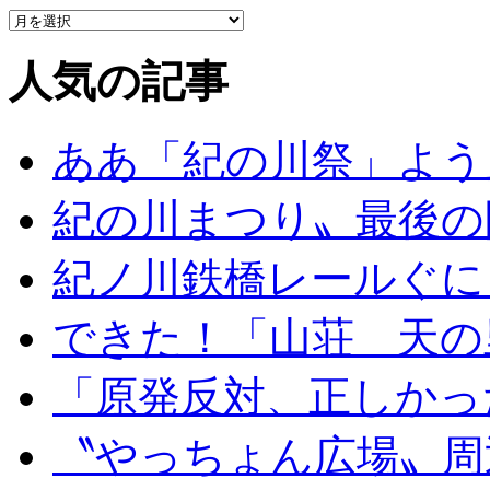
人気の記事
ああ「紀の川祭」よう
紀の川まつり〟最後の
紀ノ川鉄橋レールぐに
できた！「山荘 天の
「原発反対、正しかっ
〝やっちょん広場〟周