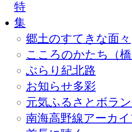
郷土のすてきな面々
こころのかたち（橋
ぶらり紀北路
お知らせ多彩
元気ふるさとボラン
南海高野線アーカイ