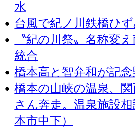
水
台風で紀ノ川鉄橋ひず
〝紀の川祭〟名称変え
統合
橋本高と智弁和が記念
橋本の山峡の温泉、関
さん奔走。温泉施設相
本市中下）