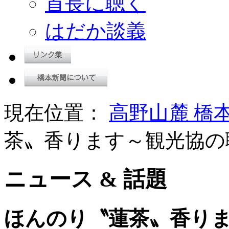
首長に聴く
はだか談義
現在位置：
高野山麓 橋
茶〟香ります～観光協の
ニュース & 話題
ほんのり〝蓮茶〟香り