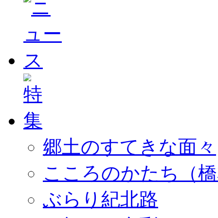
郷土のすてきな面々
こころのかたち（橋
ぶらり紀北路