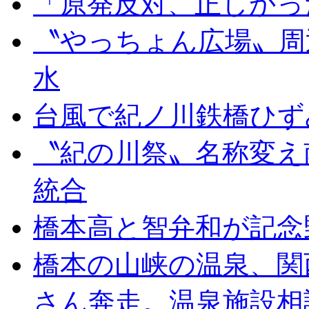
「原発反対、正しかっ
〝やっちょん広場〟周
水
台風で紀ノ川鉄橋ひず
〝紀の川祭〟名称変え
統合
橋本高と智弁和が記念
橋本の山峡の温泉、関
さん奔走。温泉施設相