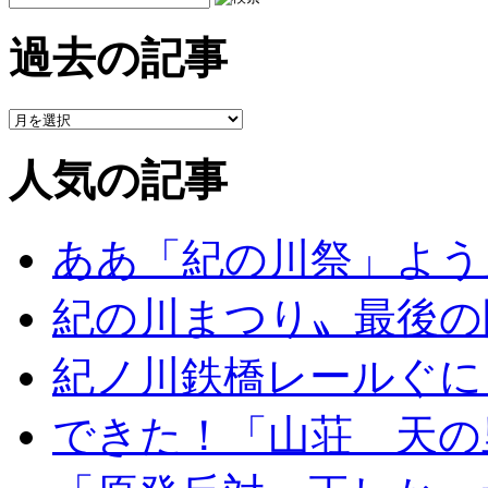
過去の記事
人気の記事
ああ「紀の川祭」よう
紀の川まつり〟最後の
紀ノ川鉄橋レールぐに
できた！「山荘 天の