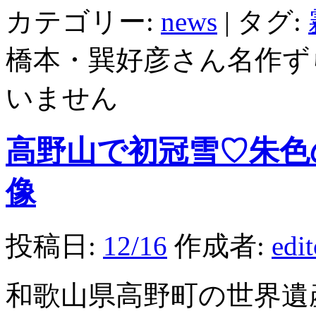
カテゴリー:
news
|
タグ:
橋本・巽好彦さん名作ず
いません
高野山で初冠雪♡朱色
像
投稿日:
12/16
作成者:
edi
和歌山県高野町の世界遺