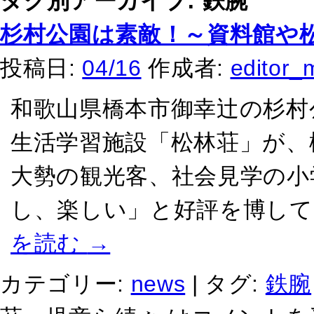
タグ別アーカイブ:
鉄腕
杉村公園は素敵！～資料館や
投稿日:
04/16
作成者:
editor_
和歌山県橋本市御幸辻の杉村
生活学習施設「松林荘」が、
大勢の観光客、社会見学の小
し、楽しい」と好評を博して
を読む
→
カテゴリー:
news
|
タグ:
鉄腕