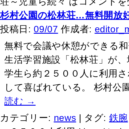
荘～児童ら続々 は
コメントを
杉村公園の松林荘…無料開放
投稿日:
09/07
作成者:
editor_
無料で会議や休憩ができる和
生活学習施設「松林荘」が、
学生ら約２５００人に利用さ
して喜ばれている。 杉村公
読む
→
カテゴリー:
news
|
タグ:
鉄腕