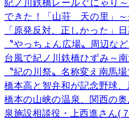
紀ノ川鉄橋レールぐにゃり～
できた！「山荘 天の里」～
「原発反対、正しかった」日
〝やっちょん広場〟周辺など
台風で紀ノ川鉄橋ひずみ～南
〝紀の川祭〟名称変え南馬場
橋本高と智弁和が記念野球、
橋本の山峡の温泉、関西の奥
泉施設相談役・上西進さん(７