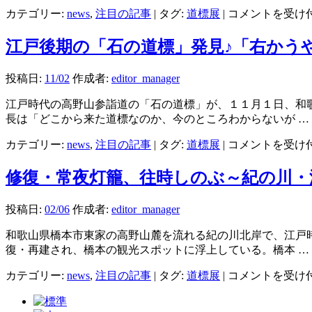
あ
カテゴリー:
news
,
注目の記事
|
タグ:
道標展
|
コメントを受け
示
ぁ
♪
伊
素
江戸後期の「石の道標」発見♪「右かう
勢・
敵、
高
黒
投稿日:
11/02
作成者:
editor_manager
野
河
街
道・
江戸時代の高野山参詣道の「石の道標」が、１１月１日、和
道
京
長は「どこから来た道標なのか、今のところわからないが …
し
大
み
江
カテゴリー:
news
,
注目の記事
|
タグ:
道標展
|
コメントを受け
坂
じ
戸
道
み
後
～
修復・常夜灯籠、往時しのぶ～紀の川・
は
期
世
の
界
投稿日:
02/06
作成者:
editor_manager
「石
遺
の
産
和歌山県橋本市東家の高野山麓を流れる紀の川北岸で、江戸
道
登
復・再建され、橋本の観光スポットに浮上している。橋本 …
標」
録・
修
カテゴリー:
news
,
注目の記事
|
タグ:
道標展
|
コメントを受け
発
企
復・
見
画
常
♪「右
展