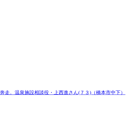
奔走。温泉施設相談役・上西進さん(７３)（橋本市中下）