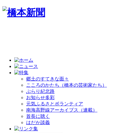
郷土のすてきな面々
こころのかたち（橋本の芸術家たち）
ぶらり紀北路
お知らせ多彩
元気ふるさとボランティア
南海高野線アーカイブス（連載）
首長に聴く
はだか談義