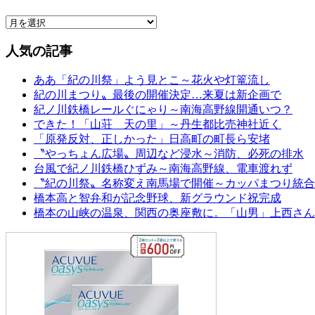
人気の記事
ああ「紀の川祭」よう見とこ～花火や灯篭流し
紀の川まつり〟最後の開催決定…来夏は新企画で
紀ノ川鉄橋レールぐにゃり～南海高野線開通いつ？
できた！「山荘 天の里」～丹生都比売神社近く
「原発反対、正しかった」日高町の町長ら安堵
〝やっちょん広場〟周辺など浸水～消防、必死の排水
台風で紀ノ川鉄橋ひずみ～南海高野線、電車渡れず
〝紀の川祭〟名称変え南馬場で開催～カッパまつり統合
橋本高と智弁和が記念野球、新グラウンド祝完成
橋本の山峡の温泉、関西の奥座敷に。「山男」上西さん