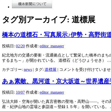
タグ別アーカイブ:
道標展
橋本の道標石・写真展示♪伊勢・高野街
投稿日:
02/20
作成者:
editor_manager
紀北地方の交通の要衝・流通拠点として繁栄した橋本のまち
するまち～」が開かれている。 道標石（どうひょうせき） 
橋
カテゴリー:
news
|
タグ:
道標展
|
コメントを受け付けていませ
本
の
あぁ素敵、黒河道・京大坂道～世界遺産
道
標
投稿日:
10/07
作成者:
editor_manager
石・
写
弘法大師・空海が開いた真言密教の聖地・高野山――。その
真
産・紀伊山地の霊場と参詣道～登録１５年」を開いている。
展