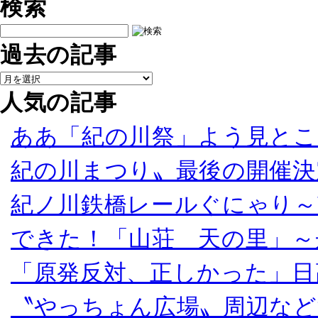
検索
過去の記事
人気の記事
ああ「紀の川祭」よう見とこ
紀の川まつり〟最後の開催決
紀ノ川鉄橋レールぐにゃり～
できた！「山荘 天の里」～
「原発反対、正しかった」日
〝やっちょん広場〟周辺など