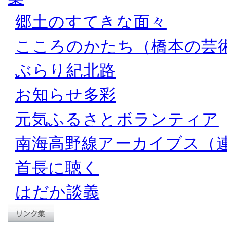
郷土のすてきな面々
こころのかたち（橋本の芸
ぶらり紀北路
お知らせ多彩
元気ふるさとボランティア
南海高野線アーカイブス（
首長に聴く
はだか談義