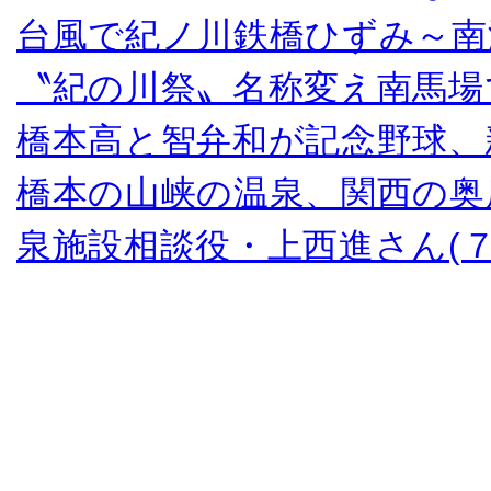
台風で紀ノ川鉄橋ひずみ～南
〝紀の川祭〟名称変え南馬場
橋本高と智弁和が記念野球、
橋本の山峡の温泉、関西の奥
泉施設相談役・上西進さん(７