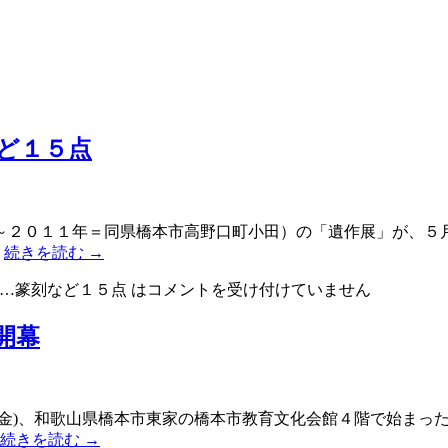
ど１５点
～２０１１年＝同県橋本市高野口町小田）の「遺作展」が、５
…
続きを読む
→
…篆刻など１５点 は
コメントを受け付けていません
開幕
(金)、和歌山県橋本市東家の橋本市教育文化会館４階で始まっ
続きを読む
→