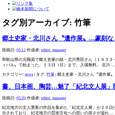
タグ別アーカイブ:
竹筆
郷土史家・北川さん〝遺作展〟…篆刻な
投稿日:
05/12
作成者:
editor_manager
和歌山県の元職員で郷土史家の故・北川秀臣さん（１９３３
ィバル〟で始まった。１３日（日）まで。入場無料。 北川 
カテゴリー:
news
|
タグ:
竹筆
|
郷土史家・北川さん〝遺作展〟
書、日本画、陶芸…魅了「紀北文人展」
投稿日:
05/20
作成者:
editor_manager
紀北地方の文人墨客の作品を集めた「紀北文人展」が２０日
示されており、紀北地方の芸術文化への思いの深さが溢れ …