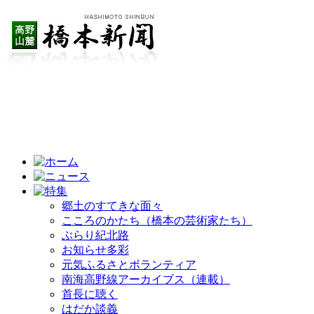
郷土のすてきな面々
こころのかたち（橋本の芸術家たち）
ぶらり紀北路
お知らせ多彩
元気ふるさとボランティア
南海高野線アーカイブス（連載）
首長に聴く
はだか談義