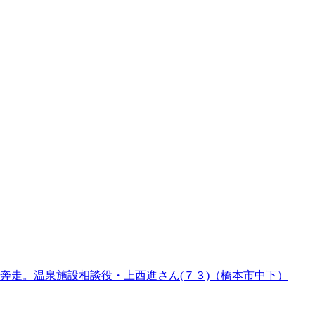
奔走。温泉施設相談役・上西進さん(７３)（橋本市中下）