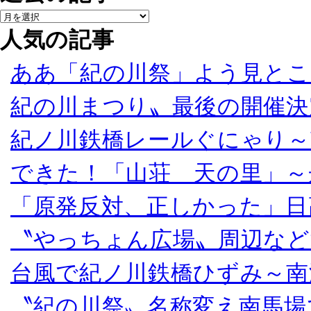
人気の記事
ああ「紀の川祭」よう見とこ
紀の川まつり〟最後の開催決
紀ノ川鉄橋レールぐにゃり～
できた！「山荘 天の里」～
「原発反対、正しかった」日
〝やっちょん広場〟周辺など
台風で紀ノ川鉄橋ひずみ～南
〝紀の川祭〟名称変え南馬場