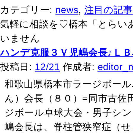
カテゴリー:
news
,
注目の記事
気軽に相談を♡橋本「とらい
いません
ハンデ克服３Ｖ児嶋会長♪Ｌ
投稿日:
12/21
作成者:
editor_
和歌山県橋本市ラージボール
ん）会長（８０）=同市古佐
ジボール卓球大会・男子シン
嶋会長は、脊柱管狭窄症（せ