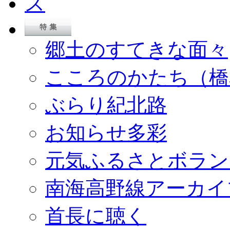
郷土のすてきな面々
こころのかたち（橋
ぶらり紀北路
お知らせ多彩
元気ふるさとボラン
南海高野線アーカイ
首長に聴く