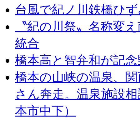
台風で紀ノ川鉄橋ひず
〝紀の川祭〟名称変え
統合
橋本高と智弁和が記念
橋本の山峡の温泉、関
さん奔走。温泉施設相
本市中下）