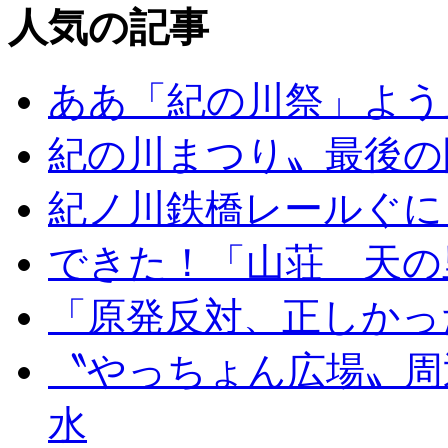
人気の記事
ああ「紀の川祭」よう
紀の川まつり〟最後の
紀ノ川鉄橋レールぐに
できた！「山荘 天の
「原発反対、正しかっ
〝やっちょん広場〟周
水