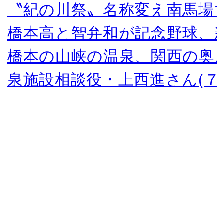
〝紀の川祭〟名称変え南馬場
橋本高と智弁和が記念野球、
橋本の山峡の温泉、関西の奥
泉施設相談役・上西進さん(７