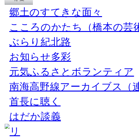
郷土のすてきな面々
こころのかたち（橋本の芸
ぶらり紀北路
お知らせ多彩
元気ふるさとボランティア
南海高野線アーカイブス（
首長に聴く
はだか談義