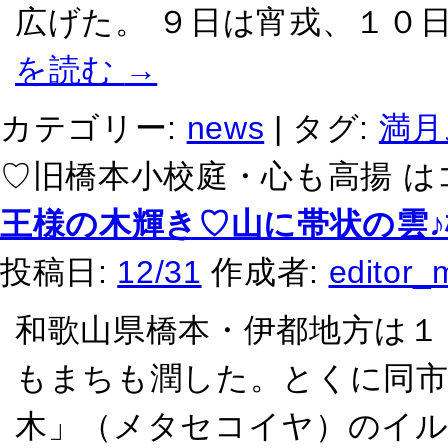
広げた。 ９日は宵戎、１０
を読む
→
カテゴリー:
news
|
タグ:
満月
♡旧橋本小校庭・心も高揚 は
王様の木輝き♡山に帯状の雲
投稿日:
12/31
作成者:
editor_
和歌山県橋本・伊都地方は１
もまちも潤した。とくに同市
木」（メタセコイヤ）のイル