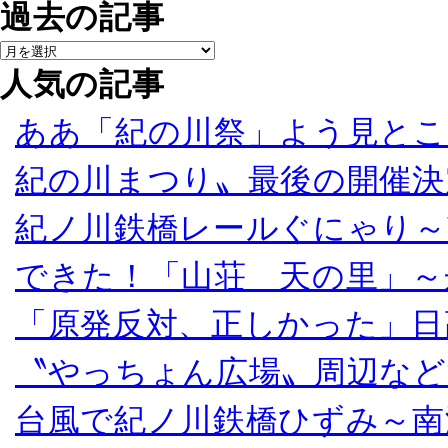
過去の記事
人気の記事
ああ「紀の川祭」よう見とこ
紀の川まつり〟最後の開催決
紀ノ川鉄橋レールぐにゃり～
できた！「山荘 天の里」～
「原発反対、正しかった」日
〝やっちょん広場〟周辺など
台風で紀ノ川鉄橋ひずみ～南