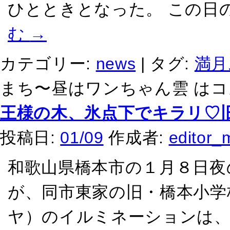
ひとときとなった。 この日
む
→
カテゴリー:
news
|
タグ:
満月
まち〜昼はワンちゃん雲 は
コ
王様の木、氷点下でキラリ♡
投稿日:
01/09
作成者:
editor_
和歌山県橋本市の１月８日夜
が、同市東家の旧・橋本小学
ヤ）のイルミネーションは