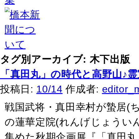
タグ別アーカイブ:
木下出版
「真田丸」の時代と高野山♪
投稿日:
10/14
作成者:
editor_
戦国武将・真田幸村が蟄居(
の蓮華定院(れんげじょうい
集めた秋期企画展『「真田丸