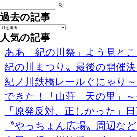
過去の記事
人気の記事
ああ「紀の川祭」よう見とこ
紀の川まつり〟最後の開催決
紀ノ川鉄橋レールぐにゃり～
できた！「山荘 天の里」～
「原発反対、正しかった」日
〝やっちょん広場〟周辺など