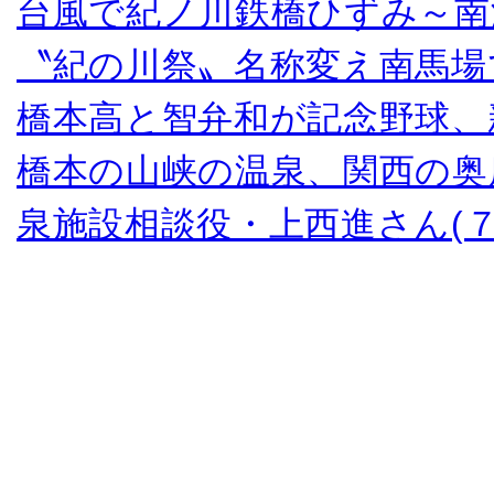
台風で紀ノ川鉄橋ひずみ～南
〝紀の川祭〟名称変え南馬場
橋本高と智弁和が記念野球、
橋本の山峡の温泉、関西の奥
泉施設相談役・上西進さん(７