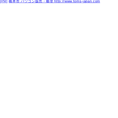
[PR]
橋本市 パソコン販売・修理
http://www.toms-japan.com