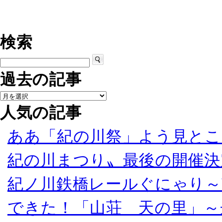
検索
過去の記事
人気の記事
ああ「紀の川祭」よう見とこ
紀の川まつり〟最後の開催決
紀ノ川鉄橋レールぐにゃり～
できた！「山荘 天の里」～