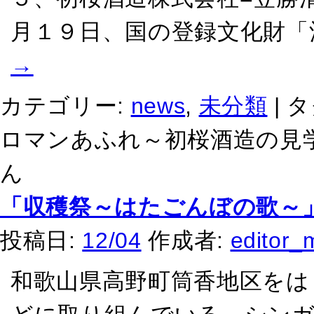
月１９日、国の登録文化財「
→
カテゴリー:
news
,
未分類
|
タ
ロマンあふれ～初桜酒造の見学
ん
「収穫祭～はたごんぼの歌～
投稿日:
12/04
作成者:
editor_
和歌山県高野町筒香地区をは