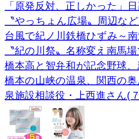
「原発反対、正しかった」日
〝やっちょん広場〟周辺など
台風で紀ノ川鉄橋ひずみ～南
〝紀の川祭〟名称変え南馬場
橋本高と智弁和が記念野球、
橋本の山峡の温泉、関西の奥
泉施設相談役・上西進さん(７