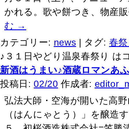
かれる。歌や餅つき、物産販
む
→
カテゴリー:
news
|
タグ:
春祭
♪３１日やどり温泉春祭り は
新酒はうまい♪酒蔵ロマンあ
投稿日:
02/20
作成者:
editor_
弘法大師・空海が開いた高野
（はんにゃとう）」を醸造す
５、初桜酒造株式会社=笠勝清