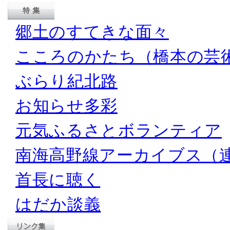
郷土のすてきな面々
こころのかたち（橋本の芸
ぶらり紀北路
お知らせ多彩
元気ふるさとボランティア
南海高野線アーカイブス（
首長に聴く
はだか談義