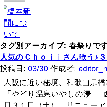
タグ別アーカイブ:
春祭りで
人気のＣｈｏｊｉさん歌う♪
投稿日:
03/30
作成者:
editor_
大阪に近い秘境、和歌山県橋
「やどり温泉いやしの湯」=西
月３１日（土）、リニューア