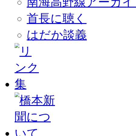
南海高野線アーカイ
首長に聴く
はだか談義