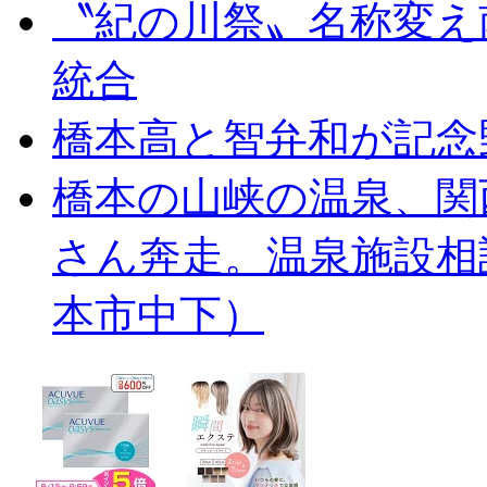
〝紀の川祭〟名称変え
統合
橋本高と智弁和が記念
橋本の山峡の温泉、関
さん奔走。温泉施設相
本市中下）