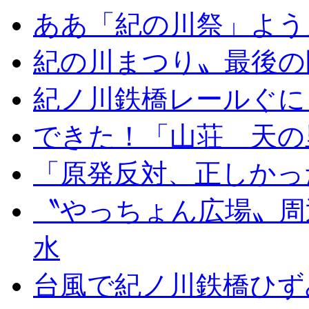
ああ「紀の川祭」よう
紀の川まつり〟最後の
紀ノ川鉄橋レールぐに
できた！「山荘 天の
「原発反対、正しかっ
〝やっちょん広場〟周
水
台風で紀ノ川鉄橋ひず