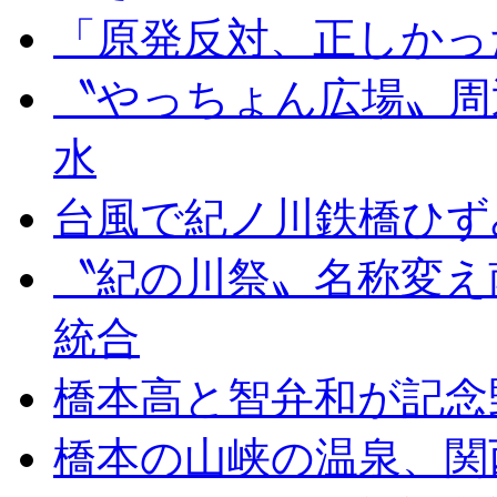
「原発反対、正しかっ
〝やっちょん広場〟周
水
台風で紀ノ川鉄橋ひず
〝紀の川祭〟名称変え
統合
橋本高と智弁和が記念
橋本の山峡の温泉、関