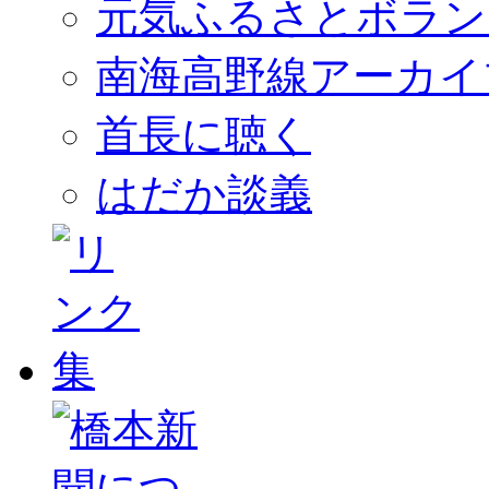
元気ふるさとボラン
南海高野線アーカイ
首長に聴く
はだか談義