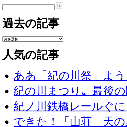
過去の記事
人気の記事
ああ「紀の川祭」よう
紀の川まつり〟最後の
紀ノ川鉄橋レールぐに
できた！「山荘 天の