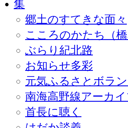
郷土のすてきな面々
こころのかたち（橋
ぶらり紀北路
お知らせ多彩
元気ふるさとボラン
南海高野線アーカイ
首長に聴く
はだか談義