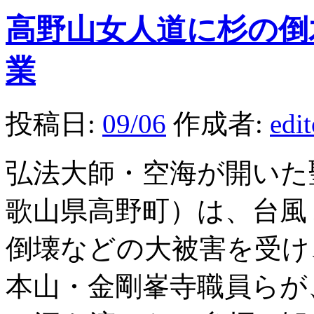
高野山女人道に杉の倒
業
投稿日:
09/06
作成者:
edi
弘法大師・空海が開いた
歌山県高野町）は、台風
倒壊などの大被害を受け
本山・金剛峯寺職員らが