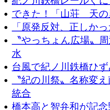
紀ノ川鉄橋レールぐに
できた！「山荘 天の
「原発反対、正しかっ
〝やっちょん広場〟周
水
台風で紀ノ川鉄橋ひず
〝紀の川祭〟名称変え
統合
橋本高と智弁和が記念