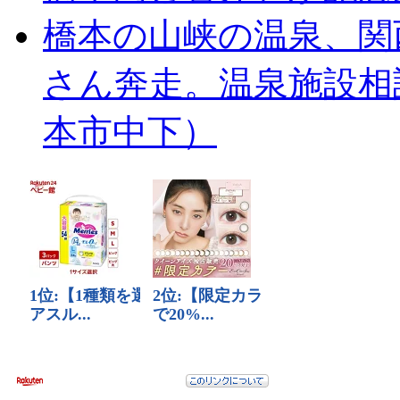
橋本の山峡の温泉、関
さん奔走。温泉施設相
本市中下）