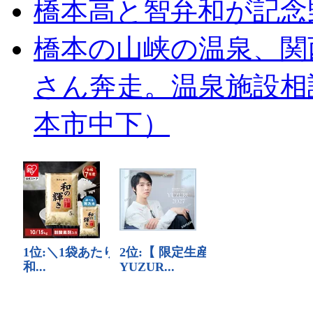
橋本高と智弁和が記念
橋本の山峡の温泉、関
さん奔走。温泉施設相
本市中下）