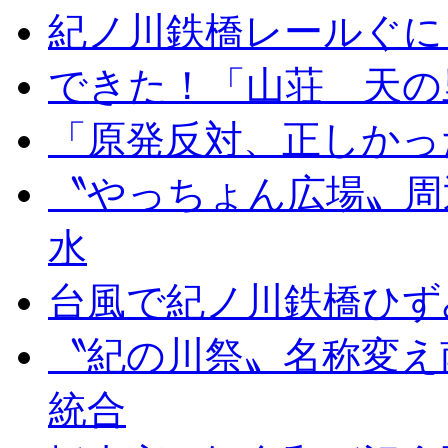
紀ノ川鉄橋レールぐに
できた！「山荘 天の
「原発反対、正しかっ
〝やっちょん広場〟周
水
台風で紀ノ川鉄橋ひず
〝紀の川祭〟名称変え
統合