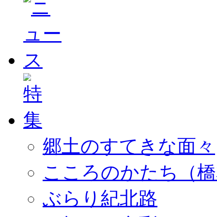
郷土のすてきな面々
こころのかたち（橋
ぶらり紀北路