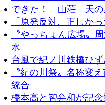
できた！「山荘 天の
「原発反対、正しかっ
〝やっちょん広場〟周
水
台風で紀ノ川鉄橋ひず
〝紀の川祭〟名称変え
統合
橋本高と智弁和が記念