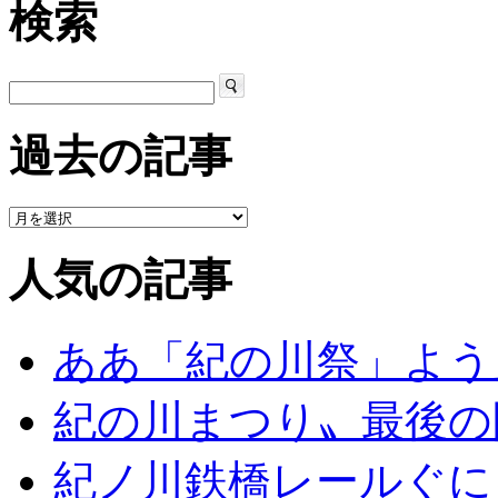
検索
過去の記事
人気の記事
ああ「紀の川祭」よう
紀の川まつり〟最後の
紀ノ川鉄橋レールぐに