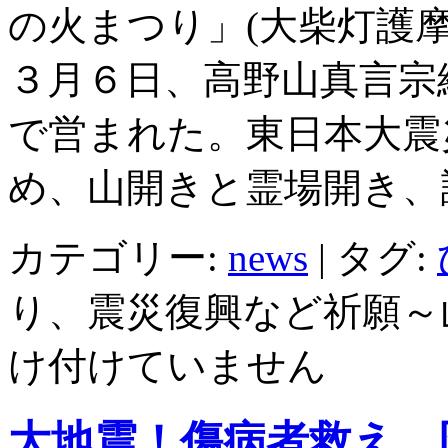
の火まつり」(大柴灯護
３月６日、高野山真言宗
で営まれた。東日本大震
め、山開きと霊場開き、
カテゴリー:
news
|
タグ:
り、震災復興など祈願～
け付けていません
大地震！傷病者救え…