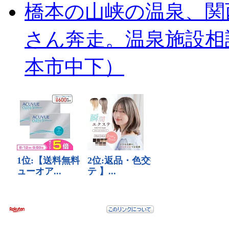
橋本の山峡の温泉、関
さん奔走。温泉施設相
本市中下）