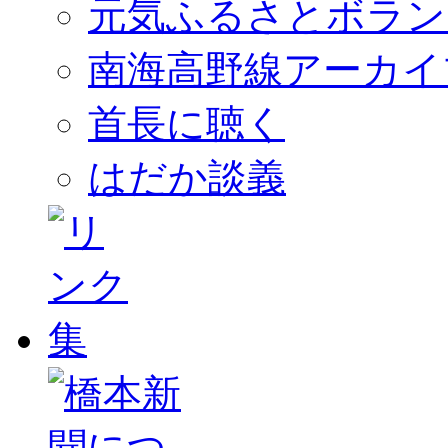
元気ふるさとボラン
南海高野線アーカイ
首長に聴く
はだか談義