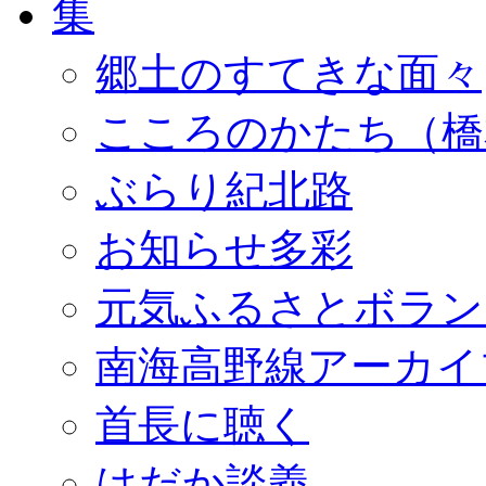
郷土のすてきな面々
こころのかたち（橋
ぶらり紀北路
お知らせ多彩
元気ふるさとボラン
南海高野線アーカイ
首長に聴く
はだか談義