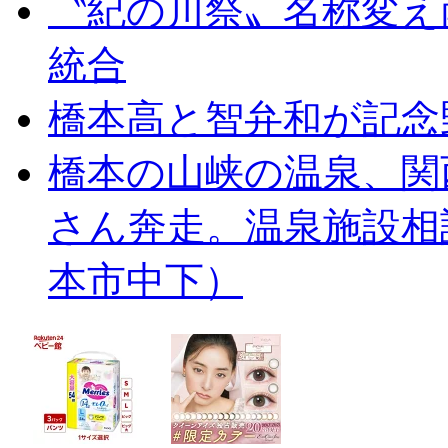
〝紀の川祭〟名称変え
統合
橋本高と智弁和が記念
橋本の山峡の温泉、関
さん奔走。温泉施設相
本市中下）