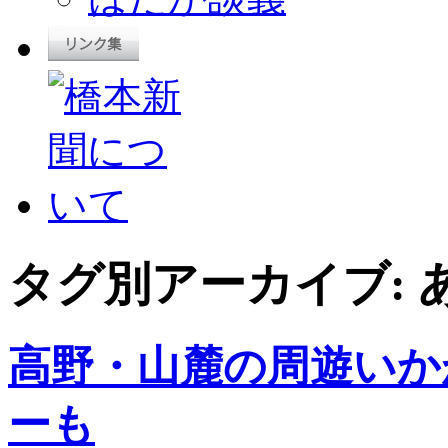
タグ別アーカイブ:
高野・山麓の周遊いか
ーも