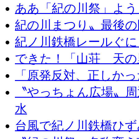
ああ「紀の川祭」よう
紀の川まつり〟最後の
紀ノ川鉄橋レールぐに
できた！「山荘 天の
「原発反対、正しかっ
〝やっちょん広場〟周
水
台風で紀ノ川鉄橋ひず