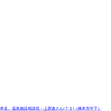
奔走。温泉施設相談役・上西進さん(７３)（橋本市中下）