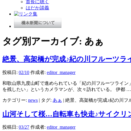
首長に聴く
はだか談義
タグ別アーカイブ:
あぁ
絶景、高架橋が完成♪紀の川フルーツラ
投稿日:
02/10
作成者:
editor_manager
和歌山県九度山町で進められている「紀の川フルーツライン
を残したい」というカメラマンが、次々訪れている。 伊都 
カテゴリー:
news
|
タグ:
あぁ
|
絶景、高架橋が完成♪紀の川フ
山河そして桜…自転車も快走♪サイクリ
投稿日:
03/27
作成者:
editor_manager