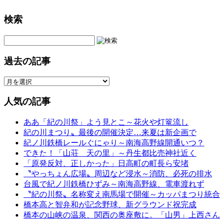
検索
過去の記事
人気の記事
ああ「紀の川祭」よう見とこ～花火や灯篭流し
紀の川まつり〟最後の開催決定…来夏は新企画で
紀ノ川鉄橋レールぐにゃり～南海高野線開通いつ？
できた！「山荘 天の里」～丹生都比売神社近く
「原発反対、正しかった」日高町の町長ら安堵
〝やっちょん広場〟周辺など浸水～消防、必死の排水
台風で紀ノ川鉄橋ひずみ～南海高野線、電車渡れず
〝紀の川祭〟名称変え南馬場で開催～カッパまつり統合
橋本高と智弁和が記念野球、新グラウンド祝完成
橋本の山峡の温泉、関西の奥座敷に。「山男」上西さん