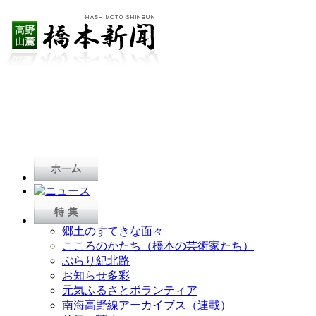
郷土のすてきな面々
こころのかたち（橋本の芸術家たち）
ぶらり紀北路
お知らせ多彩
元気ふるさとボランティア
南海高野線アーカイブス（連載）