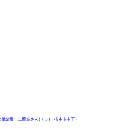
相談役・上西進さん(７３)（橋本市中下）