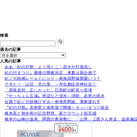
検索
過去の記事
人気の記事
ああ「紀の川祭」よう見とこ～花火や灯篭流し
紀の川まつり〟最後の開催決定…来夏は新企画で
紀ノ川鉄橋レールぐにゃり～南海高野線開通いつ？
できた！「山荘 天の里」～丹生都比売神社近く
「原発反対、正しかった」日高町の町長ら安堵
〝やっちょん広場〟周辺など浸水～消防、必死の排水
台風で紀ノ川鉄橋ひずみ～南海高野線、電車渡れず
〝紀の川祭〟名称変え南馬場で開催～カッパまつり統合
橋本高と智弁和が記念野球、新グラウンド祝完成
橋本の山峡の温泉、関西の奥座敷に。「山男」上西さん奔走。温泉施設