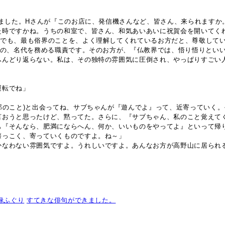
れました。Hさんが『このお店に、発信機さんなど、皆さん、来られます
た時ですかね。うちの和室で、皆さん、和気あいあいに祝賀会を開いてく
中でも、最も俗界のことを、よく理解してくれているお方だと、尊敬して
)の、名代を務める職責です。そのお方が、『仏教界では、悟り悟りとい
ふんどり返らない。私は、その独特の雰囲気に圧倒され、やっぱりすごい
運転でね」
郎のこと)と出会ってね、サブちゃんが『遊んでよ』って、近寄っていく
言おうと思ったけど、黙ってた。さらに、『サブちゃん、私のこと覚えて
も『そんなら、肥満にならへん、何か、いいものをやってよ』といって帰
懐っこく、寄っていくものですよ。ね～」
かなわない雰囲気ですよ。うれしいですよ。あんなお方が高野山に居られ
禄ふぐり
すてきな俳句ができました。