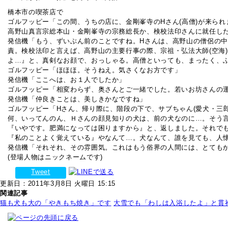
橋本市の喫茶店で
ゴルフッピー「この間、うちの店に、金剛峯寺のHさん(高僧)が来ら
高野山真言宗総本山・金剛峯寺の宗務総長か、検校法印さんに就任し
発信機「もう、ずいぶん前のことですね。Hさんは、高野山の僧侶の
責。検校法印と言えば、高野山の主要行事の際、宗祖・弘法大師(空海
よ…』と、真剣なお顔で、おっしゃる。高僧といっても、まったく、
ゴルフッピー「ほほほ。そうねえ。気さくなお方です」
発信機「ここへは、お１人でしたか」
ゴルフッピー「相変わらず、奥さんとご一緒でした。若いお坊さんの
発信機「仲良きことは、美しきかなですね」
ゴルフッピー「Hさん、帰り際に、階段の下で、サブちゃん(愛犬・三
何、いってんのん、Ｈさんの顔見知りの犬は、前の犬なのに…。そう
『いやです。肥満になっては困りますから』と、返しました。それで
『私のことよく覚えている』やなんて…。犬なんて、誰を見ても、人
発信機「それそれ、その雰囲気。これはもう俗界の人間には、とても
(登場人物はニックネームです)
Tweet
更新日：2011年3月8日 火曜日 15:15
関連記事
猫も犬も大の「やきもち焼き」です
大雪でも「わしは入浴したよ」と貫