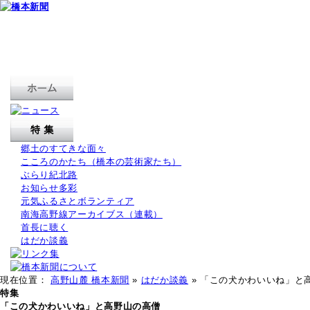
郷土のすてきな面々
こころのかたち（橋本の芸術家たち）
ぶらり紀北路
お知らせ多彩
元気ふるさとボランティア
南海高野線アーカイブス（連載）
首長に聴く
はだか談義
現在位置：
高野山麓 橋本新聞
»
はだか談義
» 「この犬かわいいね」と
特集
「この犬かわいいね」と高野山の高僧