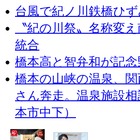
台風で紀ノ川鉄橋ひず
〝紀の川祭〟名称変え
統合
橋本高と智弁和が記念
橋本の山峡の温泉、関
さん奔走。温泉施設相
本市中下）