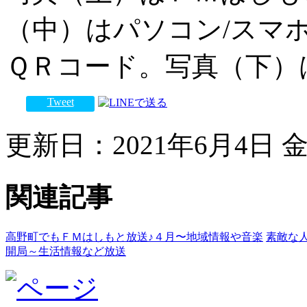
（中）はパソコン/スマ
ＱＲコード。写真（下）
Tweet
更新日：2021年6月4日 金曜
関連記事
高野町でもＦＭはしもと放送♪４月〜地域情報や音楽
素敵な
開局～生活情報など放送