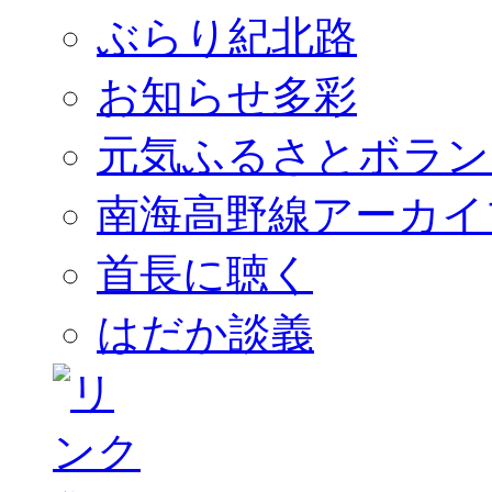
ぶらり紀北路
お知らせ多彩
元気ふるさとボラン
南海高野線アーカイ
首長に聴く
はだか談義