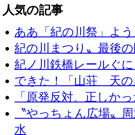
人気の記事
ああ「紀の川祭」よう
紀の川まつり〟最後の
紀ノ川鉄橋レールぐに
できた！「山荘 天の
「原発反対、正しかっ
〝やっちょん広場〟周
水