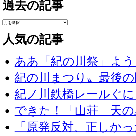
過去の記事
人気の記事
ああ「紀の川祭」よう
紀の川まつり〟最後の
紀ノ川鉄橋レールぐに
できた！「山荘 天の
「原発反対、正しかっ