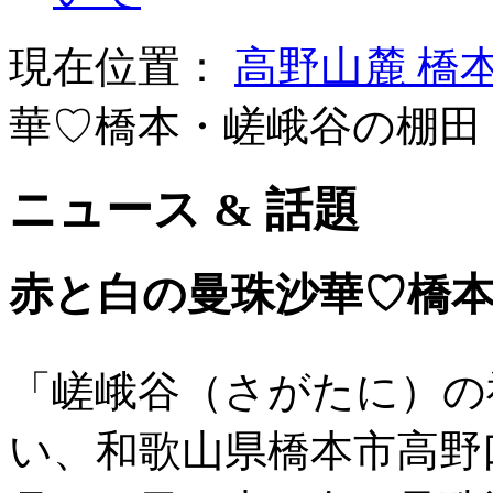
現在位置：
高野山麓 橋
華♡橋本・嵯峨谷の棚田
ニュース & 話題
赤と白の曼珠沙華♡橋
「嵯峨谷（さがたに）の
い、和歌山県橋本市高野