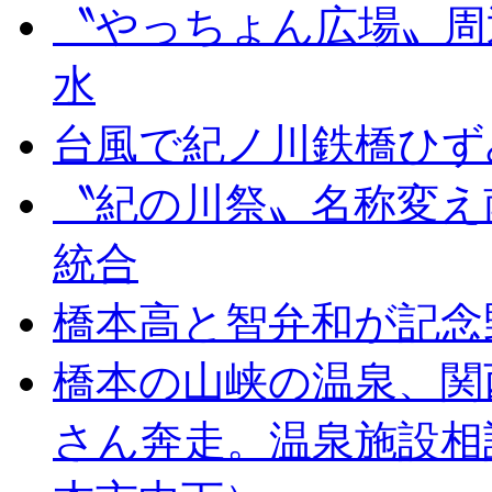
〝やっちょん広場〟周
水
台風で紀ノ川鉄橋ひず
〝紀の川祭〟名称変え
統合
橋本高と智弁和が記念
橋本の山峡の温泉、関
さん奔走。温泉施設相