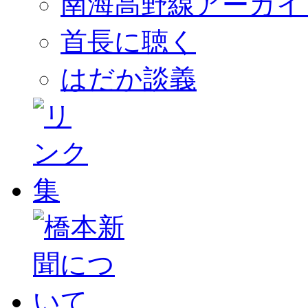
南海高野線アーカイ
首長に聴く
はだか談義