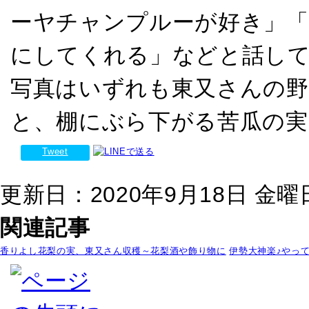
ーヤチャンプルーが好き」「
にしてくれる」などと話し
写真はいずれも東又さんの野
と、棚にぶら下がる苦瓜の実
Tweet
更新日：2020年9月18日 金曜日 
関連記事
香りよし花梨の実、東又さん収穫～花梨酒や飾り物に
伊勢大神楽♪やっ