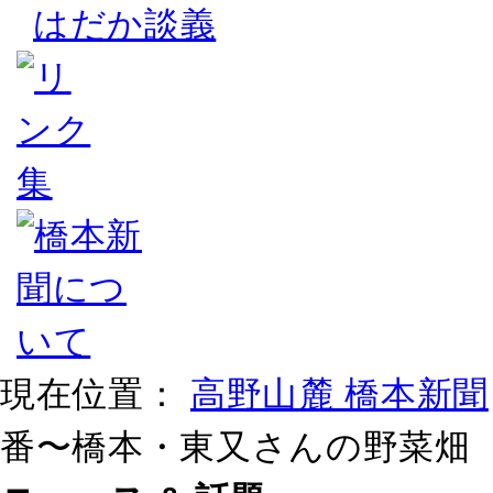
はだか談義
現在位置：
高野山麓 橋本新聞
番〜橋本・東又さんの野菜畑