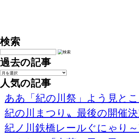
検索
過去の記事
人気の記事
ああ「紀の川祭」よう見とこ
紀の川まつり〟最後の開催決
紀ノ川鉄橋レールぐにゃり～