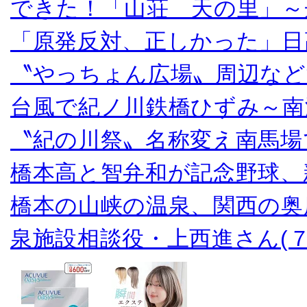
できた！「山荘 天の里」～
「原発反対、正しかった」日
〝やっちょん広場〟周辺など
台風で紀ノ川鉄橋ひずみ～南
〝紀の川祭〟名称変え南馬場
橋本高と智弁和が記念野球、
橋本の山峡の温泉、関西の奥
泉施設相談役・上西進さん(７