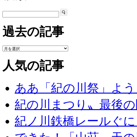
過去の記事
人気の記事
ああ「紀の川祭」よう
紀の川まつり〟最後の
紀ノ川鉄橋レールぐに