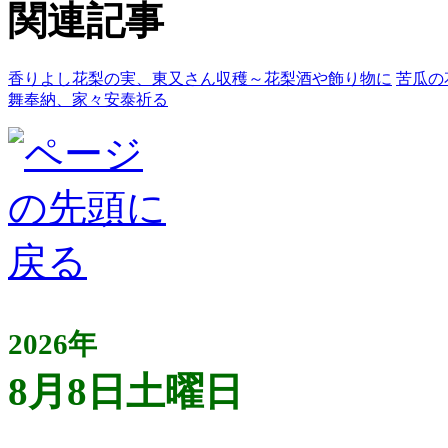
関連記事
香りよし花梨の実、東又さん収穫～花梨酒や飾り物に
苦瓜の
舞奉納、家々安泰祈る
2026年
8月8日土曜日