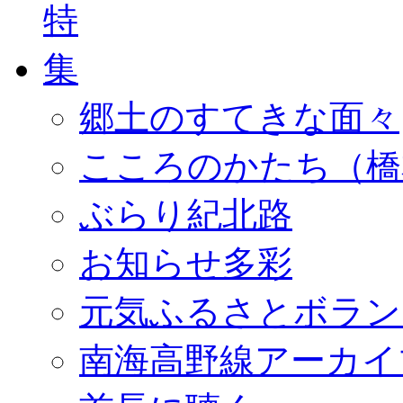
郷土のすてきな面々
こころのかたち（橋
ぶらり紀北路
お知らせ多彩
元気ふるさとボラン
南海高野線アーカイ