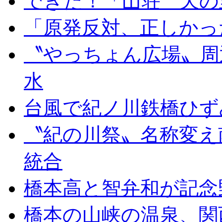
できた！「山荘 天の
「原発反対、正しかっ
〝やっちょん広場〟周
水
台風で紀ノ川鉄橋ひず
〝紀の川祭〟名称変え
統合
橋本高と智弁和が記念
橋本の山峡の温泉、関