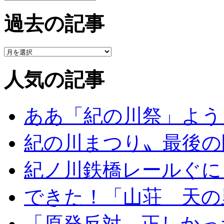
過去の記事
人気の記事
ああ「紀の川祭」よう
紀の川まつり〟最後の
紀ノ川鉄橋レールぐに
できた！「山荘 天の
「原発反対、正しかっ