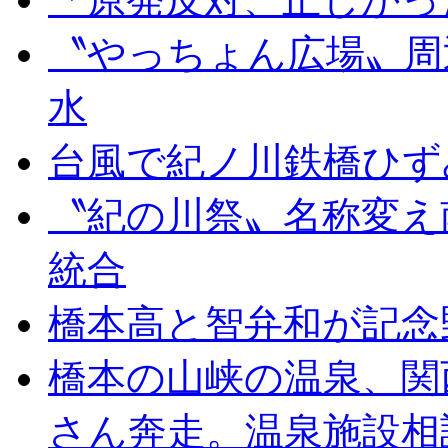
〝やっちょん広場〟周
水
台風で紀ノ川鉄橋ひず
〝紀の川祭〟名称変え
統合
橋本高と智弁和が記念
橋本の山峡の温泉、関
さん奔走。温泉施設相