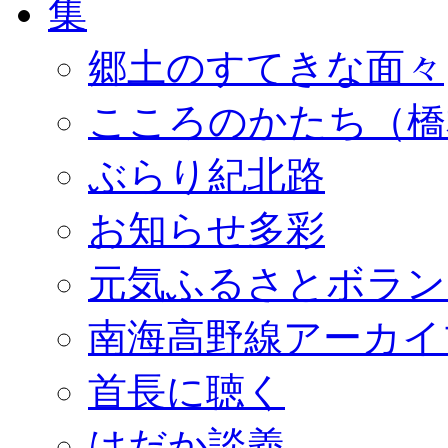
郷土のすてきな面々
こころのかたち（橋
ぶらり紀北路
お知らせ多彩
元気ふるさとボラン
南海高野線アーカイ
首長に聴く
はだか談義